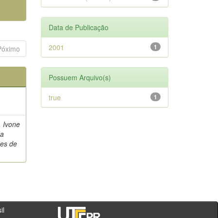
Data de Publicação
2001
1
Póximo
Possuem Arquivo(s)
true
1
, Ivone
da
es de
- PR - Brasil