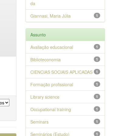
da
Giannasi, Maria Júlia
1
Assunto
Avaliação educacional
1
Biblioteconomia
1
CIENCIAS SOCIAIS APLICADAS
1
Formação profissional
1
Library science
1
Occupational training
1
Seminars
1
Seminários (Estudo)
1