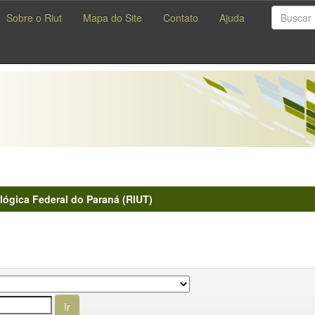
Sobre o Riut
Mapa do Site
Contato
Ajuda
lógica Federal do Paraná (RIUT)