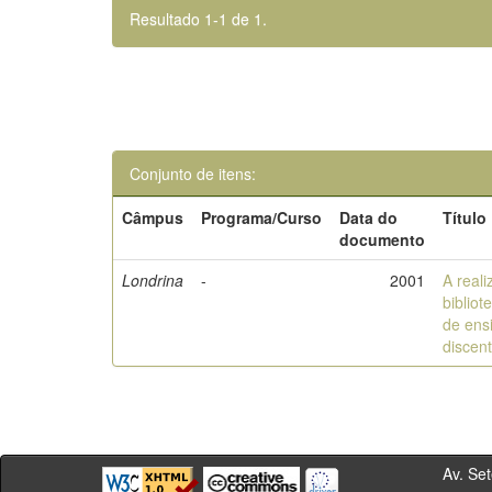
Resultado 1-1 de 1.
Conjunto de itens:
Câmpus
Programa/Curso
Data do
Título
documento
Londrina
-
2001
A real
biblio
de ens
discen
Av. Sete de Se