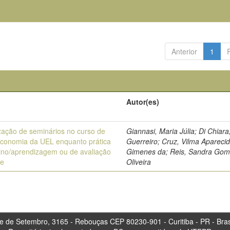
Anterior
1
Autor(es)
ização de seminários no curso de
Giannasi, Maria Júlia; Di Chiara
teconomia da UEL enquanto prática
Guerreiro; Cruz, Vilma Apareci
ino/aprendizagem ou de avaliação
Gimenes da; Reis, Sandra Gom
te
Oliveira
tembro, 3165 - Rebouças CEP 80230-901 - Curitiba 