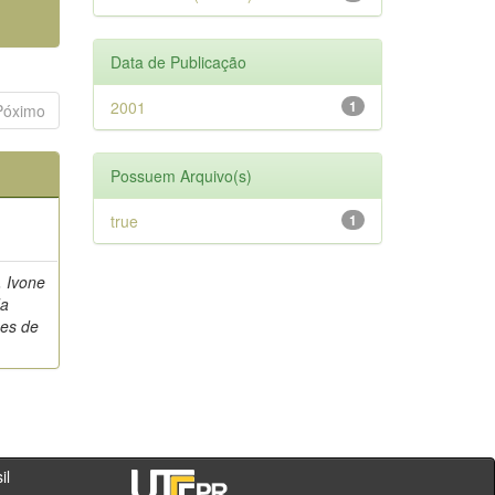
Data de Publicação
2001
1
Póximo
Possuem Arquivo(s)
true
1
, Ivone
da
es de
- PR - Brasil