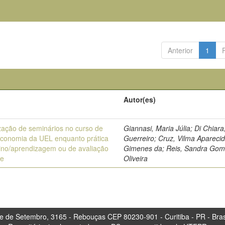
Anterior
1
Autor(es)
ização de seminários no curso de
Giannasi, Maria Júlia; Di Chiara
teconomia da UEL enquanto prática
Guerreiro; Cruz, Vilma Apareci
ino/aprendizagem ou de avaliação
Gimenes da; Reis, Sandra Gom
te
Oliveira
tembro, 3165 - Rebouças CEP 80230-901 - Curitiba 