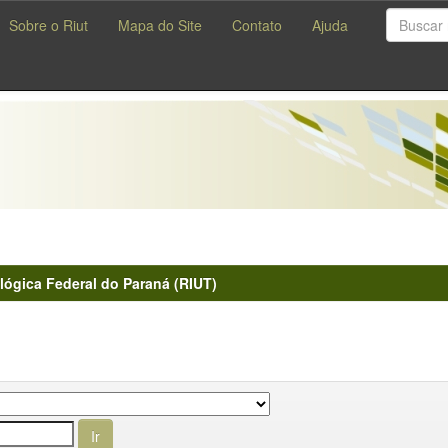
Sobre o Riut
Mapa do Site
Contato
Ajuda
lógica Federal do Paraná (RIUT)