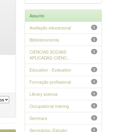
Assunto
Avaliação educacional
1
Biblioteconomia
1
CIENCIAS SOCIAIS
1
APLICADAS::CIENC...
Education - Evaluation
1
Formação profissional
1
Library science
1
Occupational training
1
Seminars
1
Seminários (Estudo)
1