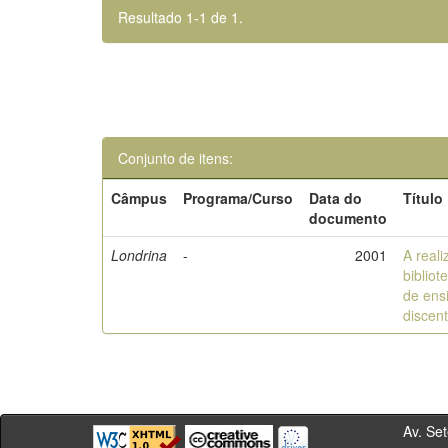
Resultado 1-1 de 1.
Conjunto de itens:
Câmpus
Programa/Curso
Data do
Título
documento
Londrina
-
2001
A real
biblio
de ens
discen
Av. Sete de Se