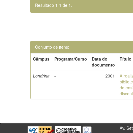
Resultado 1-1 de 1.
Conjunto de itens:
Câmpus
Programa/Curso
Data do
Título
documento
Londrina
-
2001
A real
biblio
de ens
discen
Av. Sete de Se