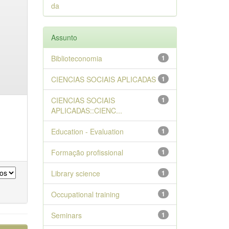
da
Assunto
Biblioteconomia
1
CIENCIAS SOCIAIS APLICADAS
1
CIENCIAS SOCIAIS
1
APLICADAS::CIENC...
Education - Evaluation
1
Formação profissional
1
Library science
1
Occupational training
1
Seminars
1