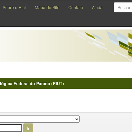
Sobre o Riut
Mapa do Site
Contato
Ajuda
lógica Federal do Paraná (RIUT)