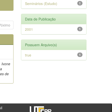
Seminários (Estudo)
1
Data de Publicação
Póximo
2001
1
Possuem Arquivo(s)
true
1
, Ivone
da
es de
- PR - Brasil