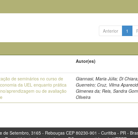
Anterior
1
Autor(es)
ização de seminários no curso de
Giannasi, Maria Júlia; Di Chiara
teconomia da UEL enquanto prática
Guerreiro; Cruz, Vilma Apareci
ino/aprendizagem ou de avaliação
Gimenes da; Reis, Sandra Gom
te
Oliveira
tembro, 3165 - Rebouças CEP 80230-901 - Curitiba 