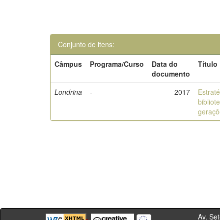
Conjunto de itens:
Câmpus
Programa/Curso
Data do
Título
documento
Londrina
-
2017
Estrat
bibliot
geraçõ
Av. Sete de Se