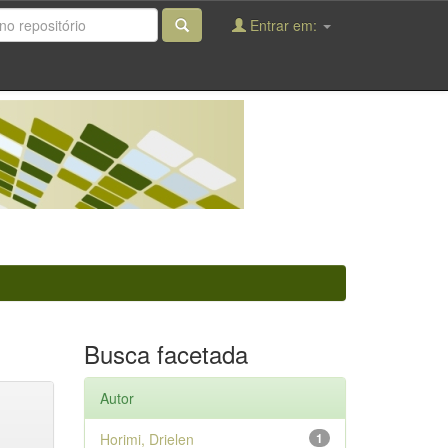
Entrar em:
Busca facetada
Autor
Horimi, Drielen
1