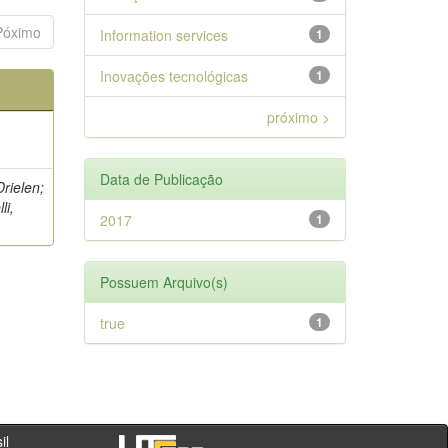
Póximo
Information services
1
Inovações tecnológicas
1
próximo >
Data de Publicação
Drielen;
li,
2017
1
Possuem Arquivo(s)
true
1
- PR - Brasil