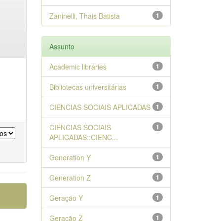
Zaninelli, Thais Batista
1
Assunto
Academic libraries
1
Bibliotecas universitárias
1
CIENCIAS SOCIAIS APLICADAS
1
CIENCIAS SOCIAIS
1
APLICADAS::CIENC...
Generation Y
1
Generation Z
1
Geração Y
1
Geração Z
1