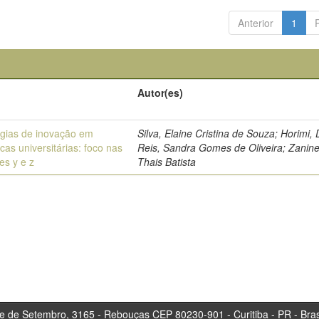
Anterior
1
Autor(es)
égias de inovação em
Silva, Elaine Cristina de Souza; Horimi, 
ecas universitárias: foco nas
Reis, Sandra Gomes de Oliveira; Zaninel
es y e z
Thais Batista
tembro, 3165 - Rebouças CEP 80230-901 - Curitiba 