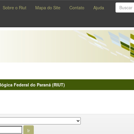
Sobre o Riut
Mapa do Site
Contato
Ajuda
lógica Federal do Paraná (RIUT)