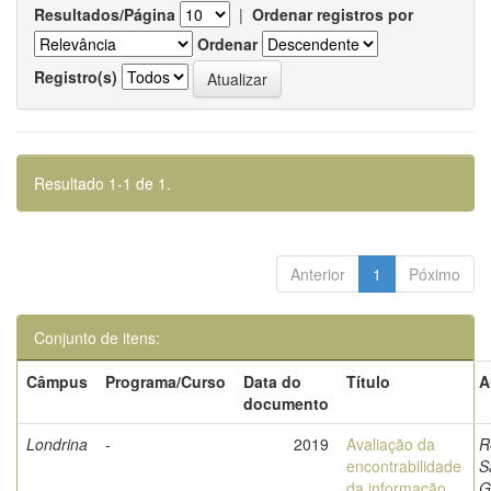
Resultados/Página
|
Ordenar registros por
Ordenar
Registro(s)
Resultado 1-1 de 1.
Anterior
1
Póximo
Conjunto de itens:
Câmpus
Programa/Curso
Data do
Título
A
documento
Londrina
-
2019
Avaliação da
R
encontrabilidade
S
da informação
G