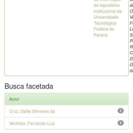
do repositório
d
institucional da
O
Universidade
V
Tecnológica
F
Federal do
L
Paraná
S
P
R
C
D
G
d
Busca facetada
Autor
Cruz, Dalila Gimenes da
1
Vechiato, Fernando Luiz
1