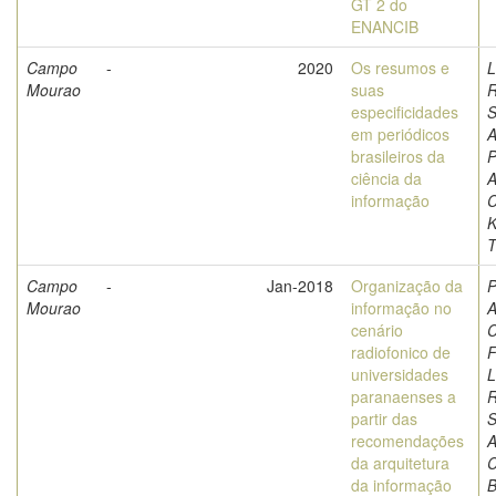
GT 2 do
ENANCIB
Campo
-
2020
Os resumos e
L
Mourao
suas
especificidades
S
em periódicos
A
brasileiros da
P
ciência da
A
informação
C
K
T
Campo
-
Jan-2018
Organização da
P
Mourao
informação no
A
cenário
C
radiofonico de
F
universidades
L
paranaenses a
partir das
S
recomendações
A
da arquitetura
C
da informação
B