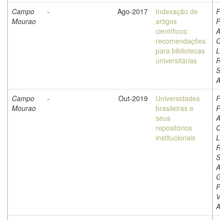
Campo
-
Ago-2017
Indexação de
F
Mourao
artigos
P
científicos:
A
recomendações
C
para bibliotecas
L
universitárias
S
A
Campo
-
Out-2019
Universidades
F
Mourao
brasileiras e
P
seus
A
repositórios
C
institucionais
L
S
A
G
P
V