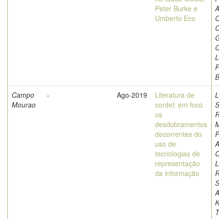
Peter Burke e
A
Umberto Eco
C
C
G
C
L
F
Campo
-
Ago-2019
Literatura de
L
Mourao
cordel: em foco
S
os
R
desdobramentos
M
decorrentes do
P
uso de
A
tecnologias de
C
representação
L
da informação
S
A
K
T