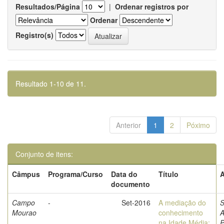
Resultados/Página
|
Ordenar registros por
Ordenar
Registro(s)
Resultado 1-10 de 11.
Anterior
1
2
Póximo
Conjunto de itens:
Câmpus
Programa/Curso
Data do
Título
A
documento
Campo
-
Set-2016
A mediação do
S
Mourao
conhecimento
A
na Idade Média:
P