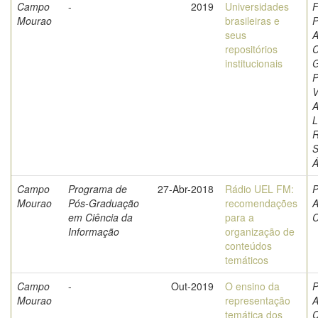
Campo
-
2019
Universidades
F
Mourao
brasileiras e
P
seus
A
repositórios
C
institucionais
G
P
V
A
L
S
Á
Campo
Programa de
27-Abr-2018
Rádio UEL FM:
P
Mourao
Pós-Graduação
recomendações
A
em Ciência da
para a
C
Informação
organização de
conteúdos
temáticos
Campo
-
Out-2019
O ensino da
P
Mourao
representação
A
temática dos
C