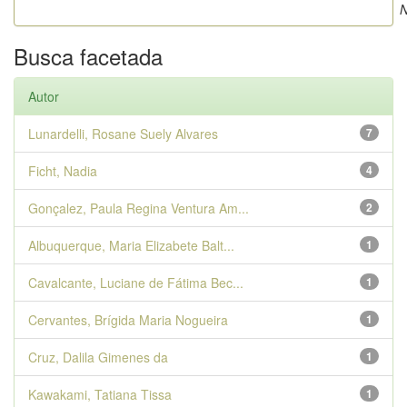
N
Busca facetada
Autor
Lunardelli, Rosane Suely Alvares
7
Ficht, Nadia
4
Gonçalez, Paula Regina Ventura Am...
2
Albuquerque, Maria Elizabete Balt...
1
Cavalcante, Luciane de Fátima Bec...
1
Cervantes, Brígida Maria Nogueira
1
Cruz, Dalila Gimenes da
1
Kawakami, Tatiana Tissa
1