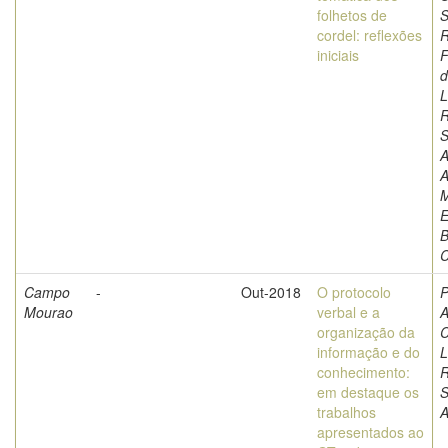
folhetos de
S
cordel: reflexões
iniciais
F
d
L
S
A
A
M
E
B
C
Campo
-
Out-2018
O protocolo
P
Mourao
verbal e a
A
organização da
C
informação e do
L
conhecimento:
em destaque os
S
trabalhos
A
apresentados ao