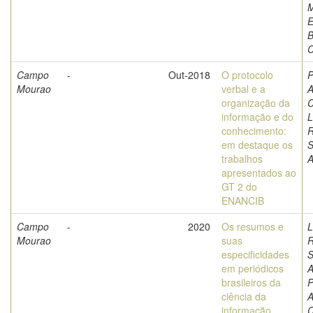
M
E
B
C
Campo
-
Out-2018
O protocolo
P
Mourao
verbal e a
A
organização da
C
informação e do
L
conhecimento:
em destaque os
S
trabalhos
A
apresentados ao
GT 2 do
ENANCIB
Campo
-
2020
Os resumos e
L
Mourao
suas
especificidades
S
em periódicos
A
brasileiros da
P
ciência da
A
informação
C