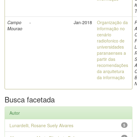
K
T
Campo
-
Jan-2018
Organização da
P
Mourao
informação no
A
cenário
C
radiofonico de
F
universidades
L
paranaenses a
partir das
S
recomendações
A
da arquitetura
C
da informação
B
N
Busca facetada
Autor
Lunardelli, Rosane Suely Alvares
5