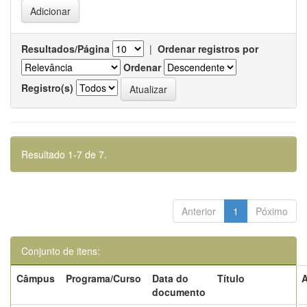
Resultados/Página
|
Ordenar registros por
Ordenar
Registro(s)
Resultado 1-7 de 7.
Anterior
1
Póximo
Conjunto de itens:
Câmpus
Programa/Curso
Data do
Título
A
documento