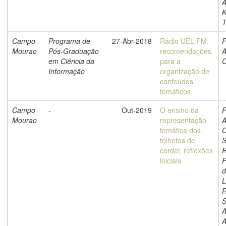
A
K
T
Campo
Programa de
27-Abr-2018
Rádio UEL FM:
P
Mourao
Pós-Graduação
recomendações
A
em Ciência da
para a
C
Informação
organização de
conteúdos
temáticos
Campo
-
Out-2019
O ensino da
P
Mourao
representação
A
temática dos
C
folhetos de
S
cordel: reflexões
iniciais
F
d
L
S
A
A