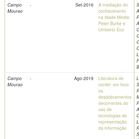
Campo
-
Set-2016
A mediação do
S
Mourao
conhecimento
A
na Idade Média:
P
Peter Burke e
A
Umberto Eco
C
C
G
C
L
F
Campo
-
Ago-2019
Literatura de
L
Mourao
cordel: em foco
S
os
R
desdobramentos
M
decorrentes do
P
uso de
A
tecnologias de
C
representação
L
da informação
S