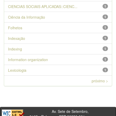
CIENCIAS SOCIAIS APLICADAS::CIENC...
1
Ciência da Informação
1
Folhetos
1
Indexação
1
Indexing
1
Information organization
1
Lexicologia
1
próximo >
Av. Sete de Setembro,