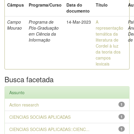
Câmpus
Programa/Curso
Data do
Título
Au
documento
Campo
Programa de
14-Mar-2023
A
Pai
Mourao
Pós-Graduação
representação
An
em Ciência da
temática da
De
Informação
literatura de
de
Cordel à luz
da teoria dos
campos
lexicais
Busca facetada
Assunto
Action research
1
CIENCIAS SOCIAIS APLICADAS
1
CIENCIAS SOCIAIS APLICADAS::CIENC...
1