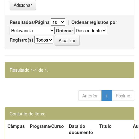
Resultados/Página
|
Ordenar registros por
Ordenar
Registro(s)
Resultado 1-1 de 1.
Anterior
1
Póximo
Conjunto de itens:
Câmpus
Programa/Curso
Data do
Título
Au
documento