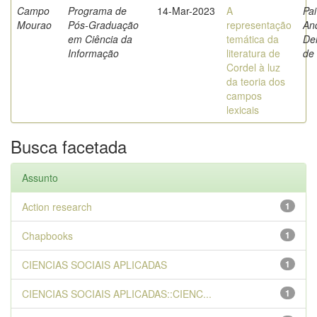
Campo
Programa de
14-Mar-2023
A
Pai
Mourao
Pós-Graduação
representação
An
em Ciência da
temática da
De
Informação
literatura de
de
Cordel à luz
da teoria dos
campos
lexicais
Busca facetada
Assunto
Action research
1
Chapbooks
1
CIENCIAS SOCIAIS APLICADAS
1
CIENCIAS SOCIAIS APLICADAS::CIENC...
1