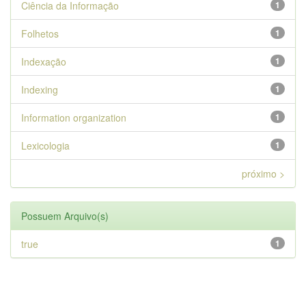
Ciência da Informação
1
Folhetos
1
Indexação
1
Indexing
1
Information organization
1
Lexicologia
1
próximo >
Possuem Arquivo(s)
true
1