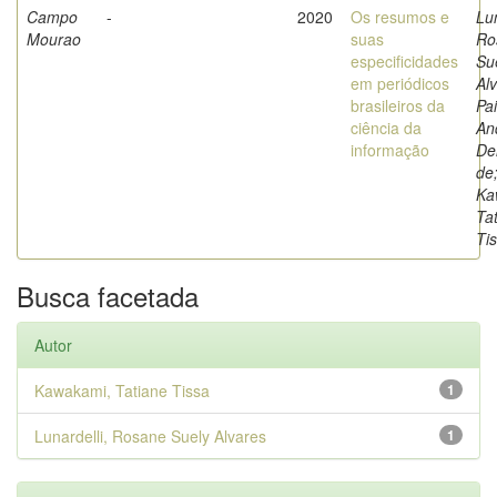
Campo
-
2020
Os resumos e
Lun
Mourao
suas
Ro
especificidades
Su
em periódicos
Al
brasileiros da
Pai
ciência da
An
informação
De
de
Ka
Ta
Ti
Busca facetada
Autor
Kawakami, Tatiane Tissa
1
Lunardelli, Rosane Suely Alvares
1