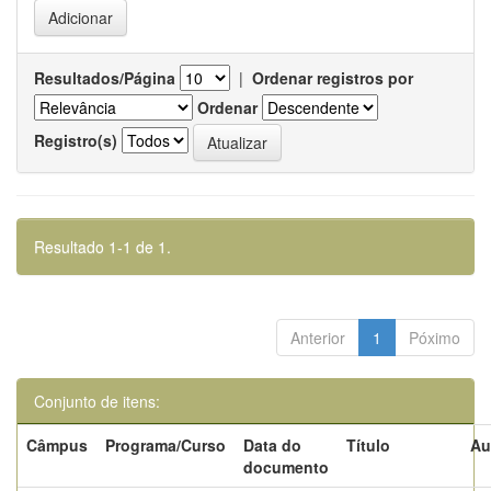
Resultados/Página
|
Ordenar registros por
Ordenar
Registro(s)
Resultado 1-1 de 1.
Anterior
1
Póximo
Conjunto de itens:
Câmpus
Programa/Curso
Data do
Título
Au
documento