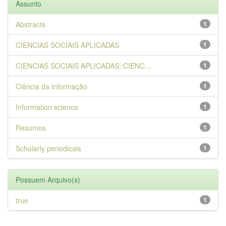
Assunto
Abstracts
1
CIENCIAS SOCIAIS APLICADAS
1
CIENCIAS SOCIAIS APLICADAS::CIENC...
1
Ciência da informação
1
Information science
1
Resumos
1
Scholarly periodicals
1
Possuem Arquivo(s)
true
1