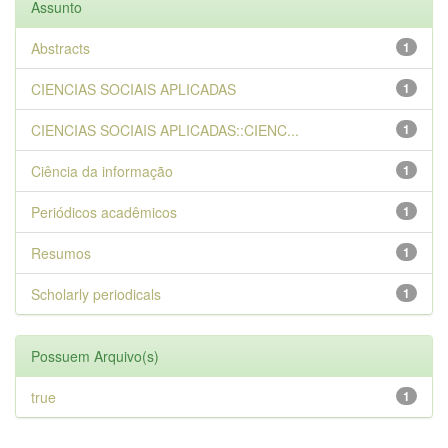
Assunto
Abstracts
1
CIENCIAS SOCIAIS APLICADAS
1
CIENCIAS SOCIAIS APLICADAS::CIENC...
1
Ciência da informação
1
Periódicos acadêmicos
1
Resumos
1
Scholarly periodicals
1
Possuem Arquivo(s)
true
1