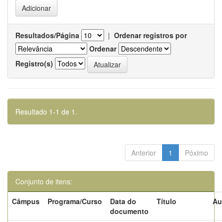
Resultados/Página
|
Ordenar registros por
Ordenar
Registro(s)
Resultado 1-1 de 1.
Anterior
1
Póximo
Conjunto de itens:
Câmpus
Programa/Curso
Data do
Título
Au
documento