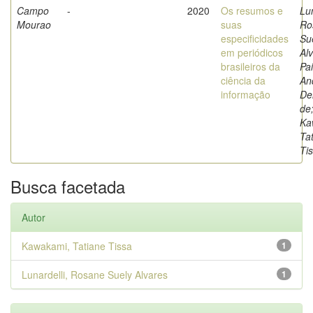
Campo
-
2020
Os resumos e
Lun
Mourao
suas
Ro
especificidades
Su
em periódicos
Al
brasileiros da
Pai
ciência da
An
informação
De
de
Ka
Ta
Ti
Busca facetada
Autor
Kawakami, Tatiane Tissa
1
Lunardelli, Rosane Suely Alvares
1