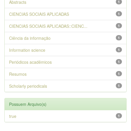
Abstracts
1
CIENCIAS SOCIAIS APLICADAS
1
CIENCIAS SOCIAIS APLICADAS::CIENC...
1
Ciência da informação
1
Information science
1
Periódicos acadêmicos
1
Resumos
1
Scholarly periodicals
1
Possuem Arquivo(s)
true
1