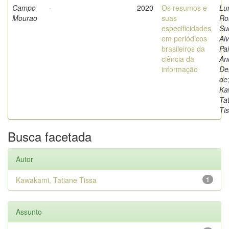
Campo
-
2020
Os resumos e
Lun
Mourao
suas
Ro
especificidades
Su
em periódicos
Al
brasileiros da
Pai
ciência da
An
informação
De
de
Ka
Ta
Ti
Busca facetada
Autor
Kawakami, Tatiane Tissa
1
Assunto