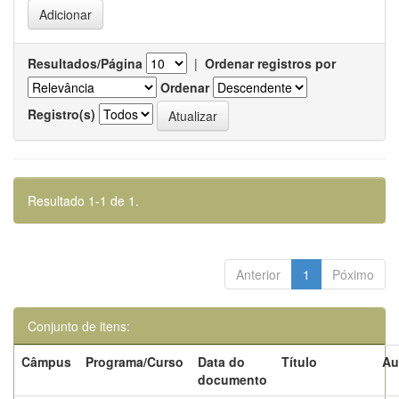
Resultados/Página
|
Ordenar registros por
Ordenar
Registro(s)
Resultado 1-1 de 1.
Anterior
1
Póximo
Conjunto de itens:
Câmpus
Programa/Curso
Data do
Título
Au
documento