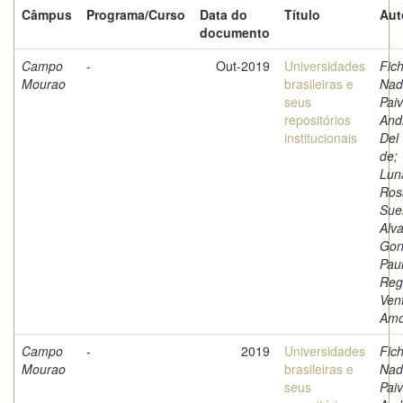
Câmpus
Programa/Curso
Data do
Título
Aut
documento
Campo
-
Out-2019
Universidades
Fich
Mourao
brasileiras e
Nad
seus
Paiv
repositórios
And
institucionais
Del
de;
Luna
Ros
Sue
Alva
Gon
Pau
Reg
Ven
Amo
Campo
-
2019
Universidades
Fich
Mourao
brasileiras e
Nad
seus
Paiv