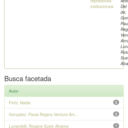
repositórios
And
institucionais
Del
de;
Gon
Pau
Reg
Ven
Amo
Luna
Ros
Sue
Álv
Busca facetada
Autor
Ficht, Nadia
2
Gonçalez, Paula Regina Ventura Am...
2
Lunardelli, Rosane Suely Alvares
1