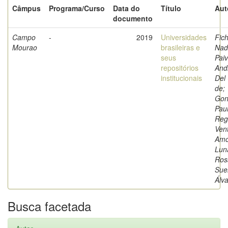
Câmpus
Programa/Curso
Data do
Título
Aut
documento
Campo
-
2019
Universidades
Fich
Mourao
brasileiras e
Nad
seus
Paiv
repositórios
And
institucionais
Del
de;
Gon
Pau
Reg
Ven
Amo
Luna
Ros
Sue
Álv
Busca facetada