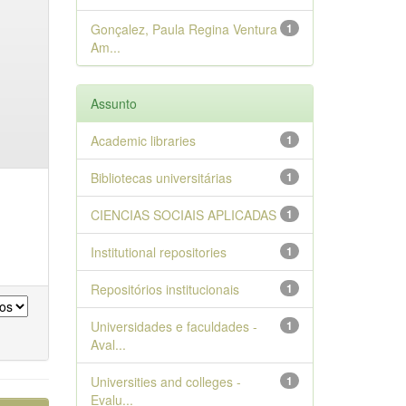
Gonçalez, Paula Regina Ventura
1
Am...
Assunto
Academic libraries
1
Bibliotecas universitárias
1
CIENCIAS SOCIAIS APLICADAS
1
Institutional repositories
1
Repositórios institucionais
1
Universidades e faculdades -
1
Aval...
Universities and colleges -
1
Evalu...