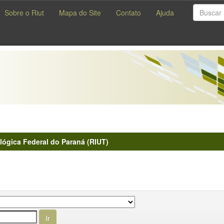
Sobre o Riut
Mapa do Site
Contato
Ajuda
lógica Federal do Paraná (RIUT)