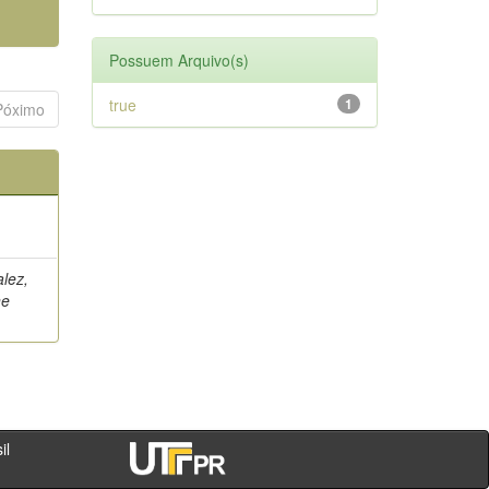
Possuem Arquivo(s)
true
1
Póximo
alez,
ne
- PR - Brasil