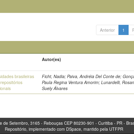
Anterior
1
Autor(es)
idades brasileiras
Ficht, Nadia; Paiva, Andréia Del Conte de; Gonç
repositórios
Paula Regina Ventura Amorim; Lunardelli, Rosa
cionais
Suely Álvares
tembro, 3165 - Rebouças CEP 80230-901 - Curitiba 
Repositório, implementado com DSpace, mantido pela UTFPR