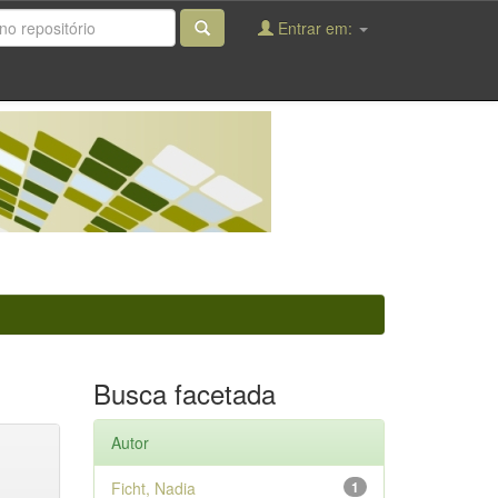
Entrar em:
Busca facetada
Autor
Ficht, Nadia
1