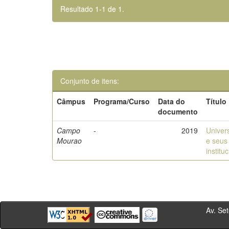
Resultado 1-1 de 1.
Conjunto de itens:
Câmpus
Programa/Curso
Data do
Título
documento
Campo
-
2019
Univers
Mourao
e seus 
institu
Av. Sete de Se