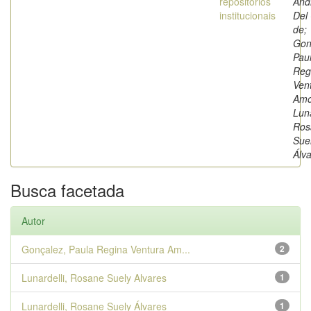
repositórios
And
institucionais
Del
de;
Gon
Pau
Reg
Ven
Amo
Luna
Ros
Sue
Álv
Busca facetada
Autor
Gonçalez, Paula Regina Ventura Am...
2
Lunardelli, Rosane Suely Alvares
1
Lunardelli, Rosane Suely Álvares
1