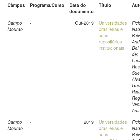
Câmpus
Programa/Curso
Data do
Título
Aut
documento
Campo
-
Out-2019
Universidades
Fich
Mourao
brasileiras e
Nad
seus
Paiv
repositórios
And
institucionais
Del
de;
Luna
Ros
Sue
Alva
Gon
Pau
Reg
Ven
Amo
Campo
-
2019
Universidades
Fich
Mourao
brasileiras e
Nad
seus
Paiv