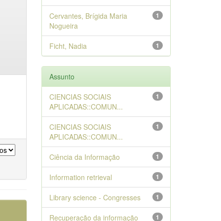
Cervantes, Brígida Maria
1
Nogueira
Ficht, Nadia
1
Assunto
CIENCIAS SOCIAIS
1
APLICADAS::COMUN...
CIENCIAS SOCIAIS
1
APLICADAS::COMUN...
Ciência da Informação
1
Information retrieval
1
Library science - Congresses
1
Recuperação da informação
1