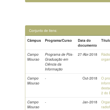
Conjunto de itens:
Câmpus
Programa/Curso
Data do
Títul
documento
Campo
Programa de Pós-
27-Abr-2018
Rádi
Mourao
Graduação em
organ
Ciência da
Informação
Campo
-
Out-2018
O pro
Mourao
infor
desta
2 do
Campo
-
Jan-2018
Organ
Mourao
radio