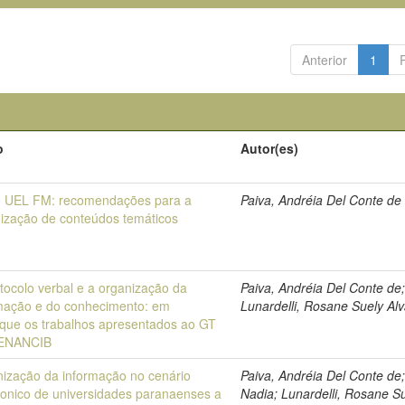
Anterior
1
o
Autor(es)
o UEL FM: recomendações para a
Paiva, Andréia Del Conte de
ização de conteúdos temáticos
tocolo verbal e a organização da
Paiva, Andréia Del Conte de
mação e do conhecimento: em
Lunardelli, Rosane Suely Al
que os trabalhos apresentados ao GT
 ENANCIB
ização da informação no cenário
Paiva, Andréia Del Conte de;
fonico de universidades paranaenses a
Nadia; Lunardelli, Rosane S