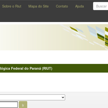
Sobre o Riut
Mapa do Site
Contato
Ajuda
lógica Federal do Paraná (RIUT)