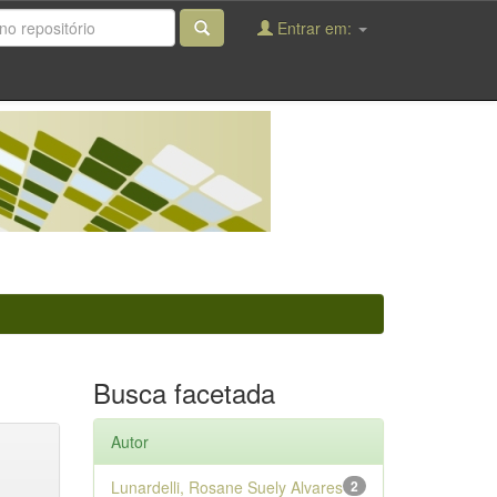
Entrar em:
Busca facetada
Autor
Lunardelli, Rosane Suely Alvares
2