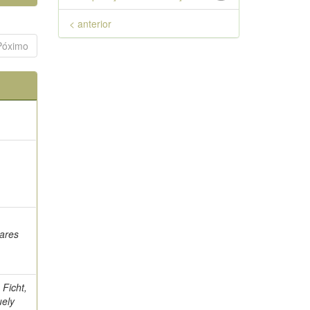
< anterior
Póximo
;
vares
 Ficht,
uely