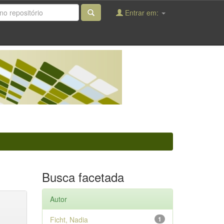
Entrar em:
Busca facetada
Autor
Ficht, Nadia
1