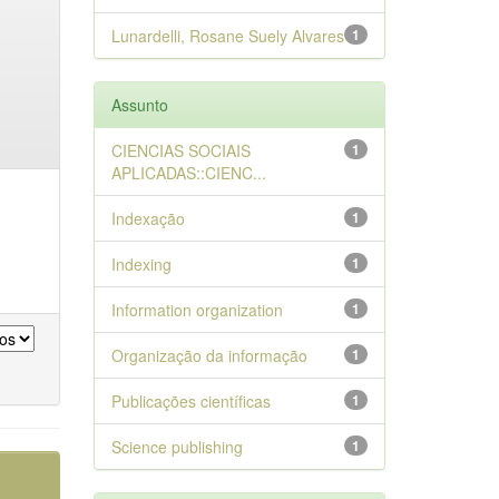
Lunardelli, Rosane Suely Alvares
1
Assunto
CIENCIAS SOCIAIS
1
APLICADAS::CIENC...
Indexação
1
Indexing
1
Information organization
1
Organização da informação
1
Publicações científicas
1
Science publishing
1