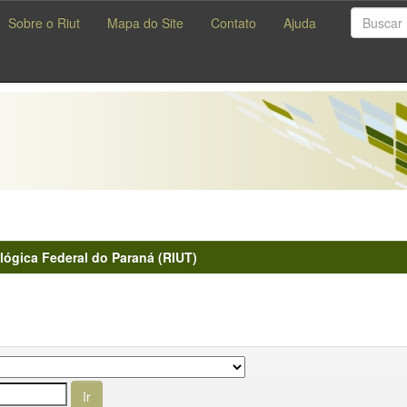
Sobre o Riut
Mapa do Site
Contato
Ajuda
lógica Federal do Paraná (RIUT)