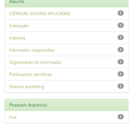
Assunto
CIENCIAS SOCIAIS APLICADAS
1
Indexação
1
Indexing
1
Information organization
1
Organização da informação
1
Publicações científicas
1
Science publishing
1
Possuem Arquivo(s)
true
1