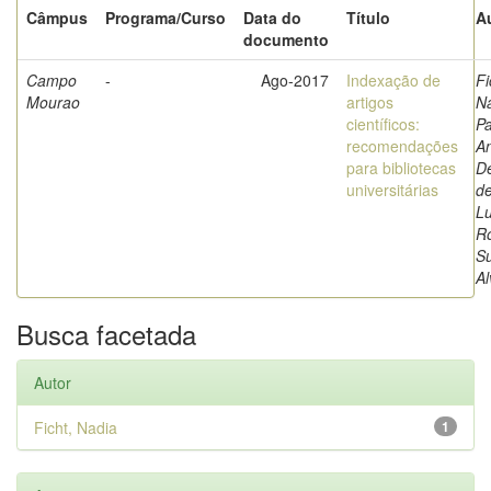
Câmpus
Programa/Curso
Data do
Título
A
documento
Campo
-
Ago-2017
Indexação de
Fi
Mourao
artigos
Na
científicos:
Pa
recomendações
An
para bibliotecas
De
universitárias
de
Lu
R
Su
Al
Busca facetada
Autor
Ficht, Nadia
1