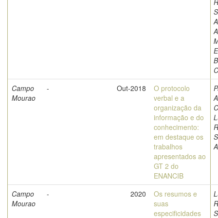
R
S
A
A
M
E
B
C
Campo
-
Out-2018
O protocolo
P
Mourao
verbal e a
A
organização da
C
informação e do
L
conhecimento:
R
em destaque os
S
trabalhos
A
apresentados ao
GT 2 do
ENANCIB
Campo
-
2020
Os resumos e
L
Mourao
suas
R
especificidades
S