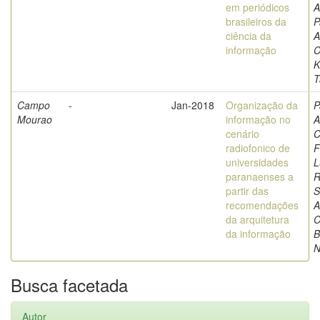
em periódicos
A
brasileiros da
P
ciência da
A
informação
C
K
T
Campo
-
Jan-2018
Organização da
P
Mourao
informação no
A
cenário
C
radiofonico de
F
universidades
L
paranaenses a
R
partir das
S
recomendações
A
da arquitetura
C
da informação
B
N
Busca facetada
Autor