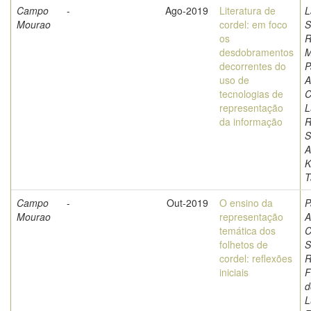
Campo
-
Ago-2019
Literatura de
L
Mourao
cordel: em foco
S
os
R
desdobramentos
M
decorrentes do
P
uso de
A
tecnologias de
C
representação
L
da informação
R
S
A
K
T
Campo
-
Out-2019
O ensino da
P
Mourao
representação
A
temática dos
C
folhetos de
S
cordel: reflexões
R
iniciais
F
d
L