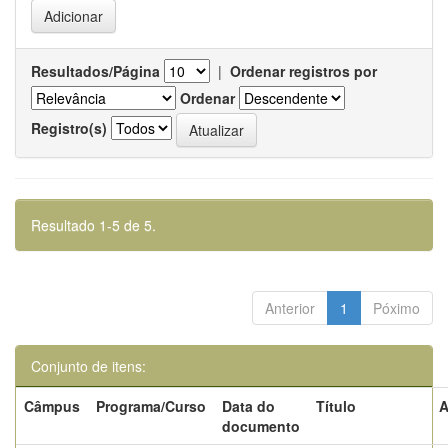
Resultados/Página
|
Ordenar registros por
Ordenar
Registro(s)
Resultado 1-5 de 5.
Anterior
1
Póximo
Conjunto de itens:
Câmpus
Programa/Curso
Data do
Título
A
documento