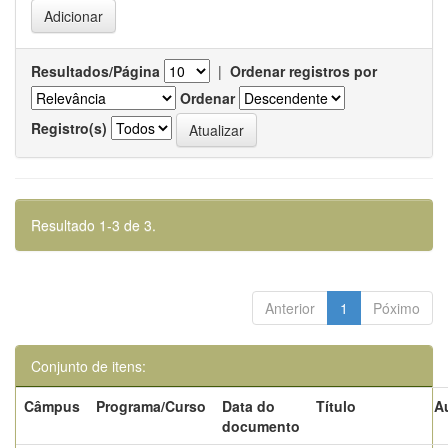
Resultados/Página
|
Ordenar registros por
Ordenar
Registro(s)
Resultado 1-3 de 3.
Anterior
1
Póximo
Conjunto de itens:
Câmpus
Programa/Curso
Data do
Título
A
documento