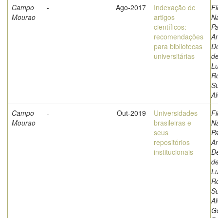
Campo
-
Ago-2017
Indexação de
Fi
Mourao
artigos
Na
científicos:
Pa
recomendações
An
para bibliotecas
De
universitárias
de
Lu
R
Su
Al
Campo
-
Out-2019
Universidades
Fi
Mourao
brasileiras e
Na
seus
Pa
repositórios
An
institucionais
De
de
Lu
R
Su
Al
G