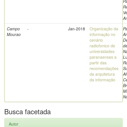
Pa
R
Ve
A
Campo
-
Jan-2018
Organização da
Pa
Mourao
informação no
An
cenário
De
radiofonico de
de
universidades
Na
paranaenses a
Lu
partir das
R
recomendações
Su
da arquitetura
Al
da informação
Ce
Br
M
N
Busca facetada
Autor