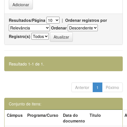
Resultados/Página
|
Ordenar registros por
Ordenar
Registro(s)
Resultado 1-1 de 1.
Anterior
1
Póximo
Conjunto de itens:
Câmpus
Programa/Curso
Data do
Título
A
documento