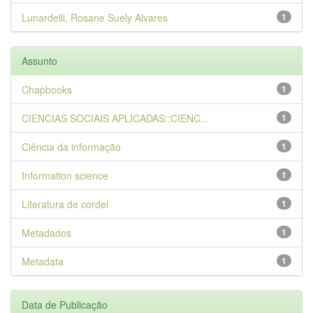
Lunardelli, Rosane Suely Alvares
1
Assunto
Chapbooks
1
CIENCIAS SOCIAIS APLICADAS::CIENC...
1
Ciência da informação
1
Information science
1
Literatura de cordel
1
Metadados
1
Metadata
1
Data de Publicação