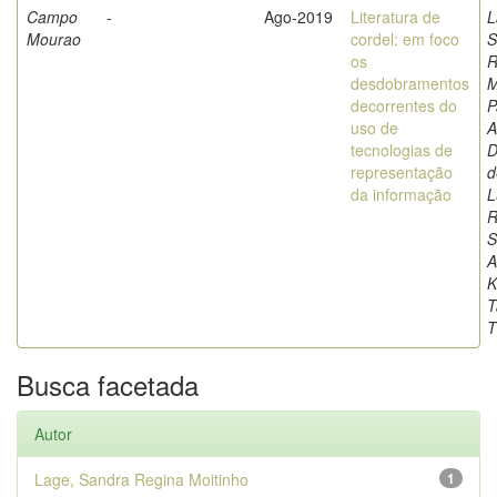
Campo
-
Ago-2019
Literatura de
L
Mourao
cordel: em foco
S
os
R
desdobramentos
M
decorrentes do
P
uso de
A
tecnologias de
D
representação
d
da informação
L
R
S
A
K
T
T
Busca facetada
Autor
Lage, Sandra Regina Moitinho
1