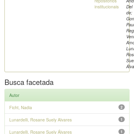
repositórios
And
institucionais
Del
de;
Gon
Pau
Reg
Ven
Amo
Luna
Ros
Sue
Álv
Busca facetada
Autor
Ficht, Nadia
2
Lunardelli, Rosane Suely Alvares
1
Lunardelli, Rosane Suely Álvares
1