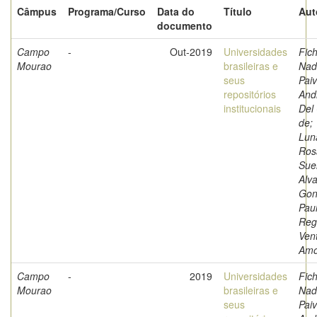
Câmpus
Programa/Curso
Data do
Título
Aut
documento
Campo
-
Out-2019
Universidades
Fich
Mourao
brasileiras e
Nad
seus
Paiv
repositórios
And
institucionais
Del
de;
Luna
Ros
Sue
Alva
Gon
Pau
Reg
Ven
Amo
Campo
-
2019
Universidades
Fich
Mourao
brasileiras e
Nad
seus
Paiv