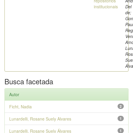
repositórios
And
institucionais
Del
de;
Gon
Pau
Reg
Ven
Amo
Luna
Ros
Sue
Álv
Busca facetada
Autor
Ficht, Nadia
2
Lunardelli, Rosane Suely Alvares
1
Lunardelli, Rosane Suely Álvares
1