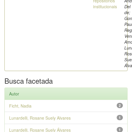
repositórios
And
institucionais
Del
de;
Gon
Pau
Reg
Ven
Amo
Luna
Ros
Sue
Álv
Busca facetada
Autor
Ficht, Nadia
2
Lunardelli, Rosane Suely Alvares
1
Lunardelli, Rosane Suely Álvares
1