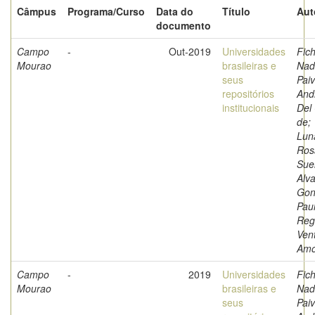
Câmpus
Programa/Curso
Data do
Título
Aut
documento
Campo
-
Out-2019
Universidades
Fich
Mourao
brasileiras e
Nad
seus
Paiv
repositórios
And
institucionais
Del
de;
Luna
Ros
Sue
Alva
Gon
Pau
Reg
Ven
Amo
Campo
-
2019
Universidades
Fich
Mourao
brasileiras e
Nad
seus
Paiv