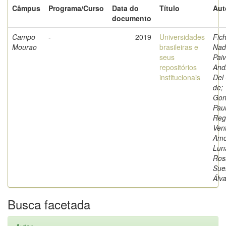
Câmpus
Programa/Curso
Data do
Título
Aut
documento
Campo
-
2019
Universidades
Fich
Mourao
brasileiras e
Nad
seus
Paiv
repositórios
And
institucionais
Del
de;
Gon
Pau
Reg
Ven
Amo
Luna
Ros
Sue
Álv
Busca facetada