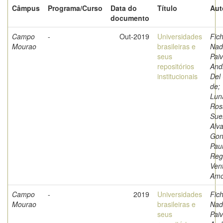
Câmpus
Programa/Curso
Data do
Título
Aut
documento
Campo
-
Out-2019
Universidades
Fich
Mourao
brasileiras e
Nad
seus
Paiv
repositórios
And
institucionais
Del
de;
Luna
Ros
Sue
Alva
Gon
Pau
Reg
Ven
Amo
Campo
-
2019
Universidades
Fich
Mourao
brasileiras e
Nad
seus
Paiv