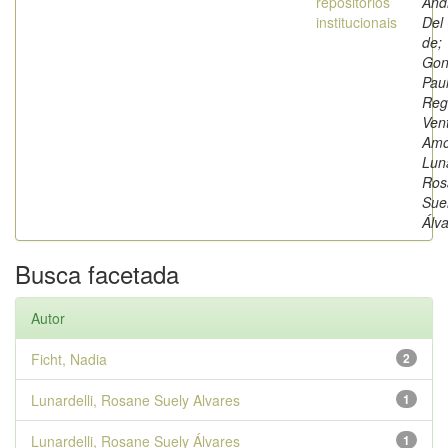
repositórios
And
institucionais
Del
de;
Gon
Pau
Reg
Ven
Amo
Luna
Ros
Sue
Álv
Busca facetada
Autor
Ficht, Nadia
2
Lunardelli, Rosane Suely Alvares
1
Lunardelli, Rosane Suely Álvares
1