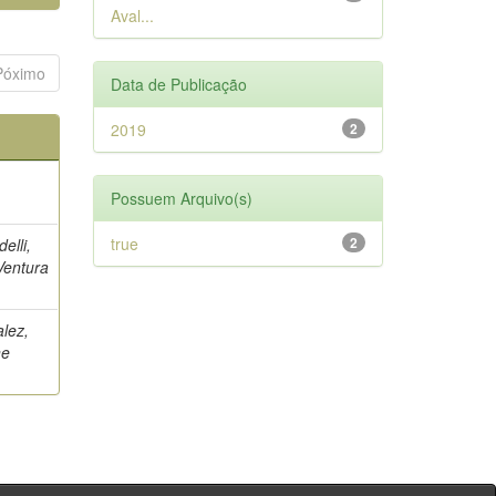
Aval...
Póximo
Data de Publicação
2019
2
Possuem Arquivo(s)
true
2
elli,
Ventura
alez,
ne