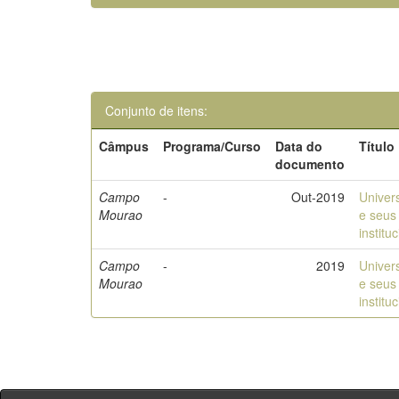
Conjunto de itens:
Câmpus
Programa/Curso
Data do
Título
documento
Campo
-
Out-2019
Univers
Mourao
e seus 
institu
Campo
-
2019
Univers
Mourao
e seus 
institu