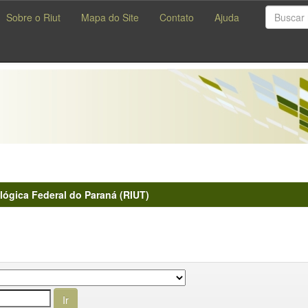
Sobre o Riut
Mapa do Site
Contato
Ajuda
lógica Federal do Paraná (RIUT)