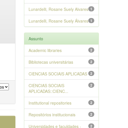
Lunardelli, Rosane Suely Alvares
1
Lunardelli, Rosane Suely Álvares
1
Assunto
Academic libraries
2
Bibliotecas universitárias
2
CIENCIAS SOCIAIS APLICADAS
2
CIENCIAS SOCIAIS
2
APLICADAS::CIENC...
Institutional repositories
2
Repositórios institucionais
2
Universidades e faculdades -
2