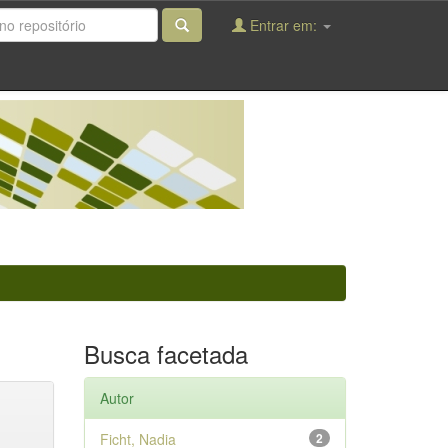
Entrar em:
Busca facetada
Autor
Ficht, Nadia
2