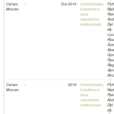
Campo
-
Out-2019
Universidades
Fich
Mourao
brasileiras e
Nad
seus
Paiv
repositórios
And
institucionais
Del
de;
Luna
Ros
Sue
Alva
Gon
Pau
Reg
Ven
Amo
Campo
-
2019
Universidades
Fich
Mourao
brasileiras e
Nad
seus
Paiv
repositórios
And
institucionais
Del
de;