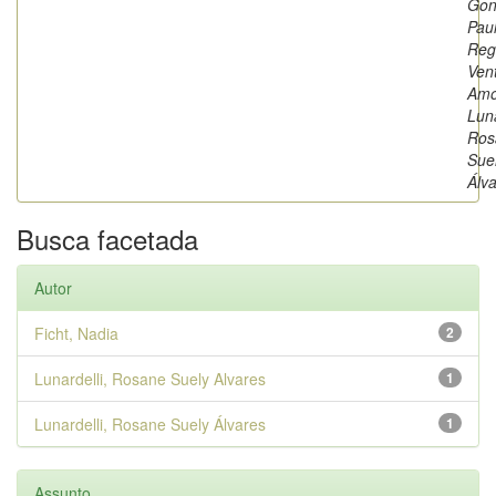
Gon
Pau
Reg
Ven
Amo
Luna
Ros
Sue
Álv
Busca facetada
Autor
Ficht, Nadia
2
Lunardelli, Rosane Suely Alvares
1
Lunardelli, Rosane Suely Álvares
1
Assunto