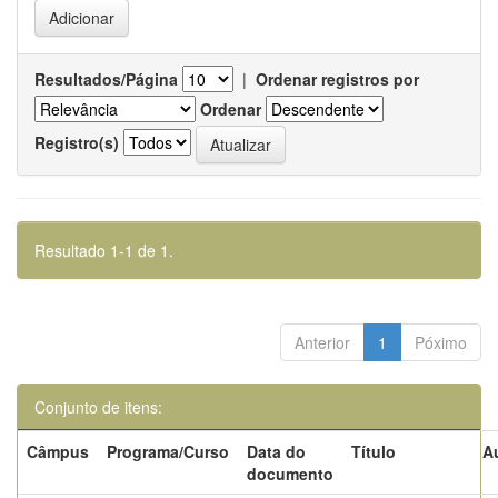
Resultados/Página
|
Ordenar registros por
Ordenar
Registro(s)
Resultado 1-1 de 1.
Anterior
1
Póximo
Conjunto de itens:
Câmpus
Programa/Curso
Data do
Título
A
documento