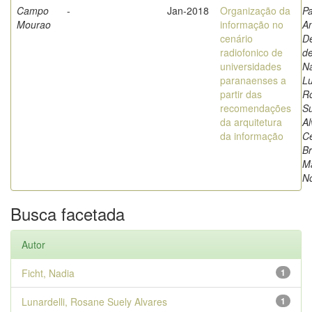
Campo
-
Jan-2018
Organização da
Pa
Mourao
informação no
An
cenário
De
radiofonico de
de
universidades
Na
paranaenses a
Lu
partir das
R
recomendações
Su
da arquitetura
Al
da informação
Ce
Br
M
N
Busca facetada
Autor
Ficht, Nadia
1
Lunardelli, Rosane Suely Alvares
1