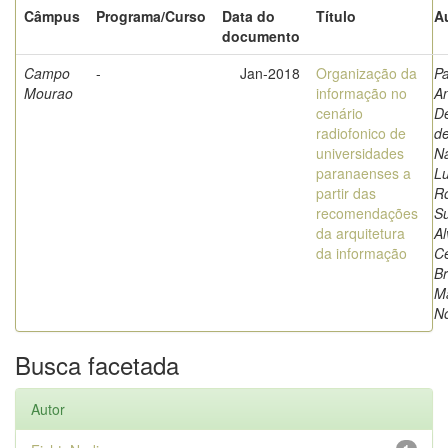
Câmpus
Programa/Curso
Data do
Título
A
documento
Campo
-
Jan-2018
Organização da
Pa
Mourao
informação no
An
cenário
De
radiofonico de
de
universidades
Na
paranaenses a
Lu
partir das
R
recomendações
Su
da arquitetura
Al
da informação
Ce
Br
M
N
Busca facetada
Autor