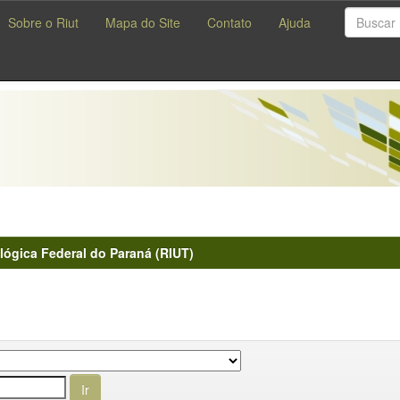
Sobre o Riut
Mapa do Site
Contato
Ajuda
lógica Federal do Paraná (RIUT)