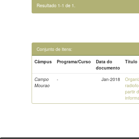
Resultado 1-1 de 1.
Conjunto de itens:
Câmpus
Programa/Curso
Data do
Título
documento
Campo
-
Jan-2018
Organi
Mourao
radiof
partir
inform