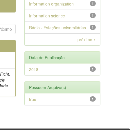
Information organization
1
Information science
1
Rádio - Estações universitárias
1
Póximo
próximo >
Data de Publicação
2018
1
Ficht,
ely
Maria
Possuem Arquivo(s)
true
1