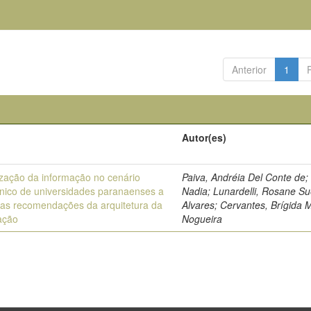
Anterior
1
Autor(es)
zação da informação no cenário
Paiva, Andréia Del Conte de; 
onico de universidades paranaenses a
Nadia; Lunardelli, Rosane Su
 das recomendações da arquitetura da
Alvares; Cervantes, Brígida 
ação
Nogueira