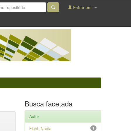
Entrar em:
Busca facetada
Autor
Ficht, Nadia
1