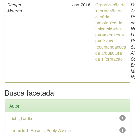
Campo
-
Jan-2018
Organização da
Pa
Mourao
informação no
An
cenário
De
radiofonico de
de
universidades
Na
paranaenses a
Lu
partir das
R
recomendações
Su
da arquitetura
Al
da informação
Ce
Br
M
N
Busca facetada
Autor
Ficht, Nadia
1
Lunardelli, Rosane Suely Alvares
1