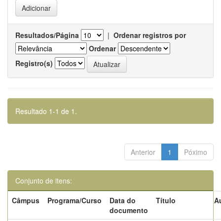
Resultados/Página
|
Ordenar registros por
Ordenar
Registro(s)
Resultado 1-1 de 1.
Anterior
1
Póximo
Conjunto de itens:
Câmpus
Programa/Curso
Data do
Título
A
documento