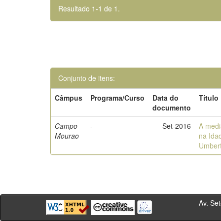
Resultado 1-1 de 1.
Conjunto de itens:
Câmpus
Programa/Curso
Data do
Título
documento
Campo
-
Set-2016
A medi
Mourao
na Ida
Umber
Av. Sete de Se