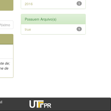
2016
1
Possuem Arquivo(s)
Póximo
true
1
nte de;
ane de
- PR - Brasil