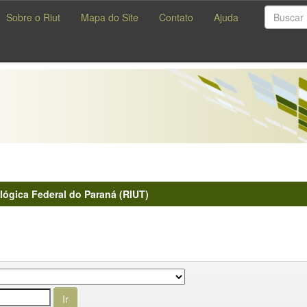
Sobre o Riut
Mapa do Site
Contato
Ajuda
lógica Federal do Paraná (RIUT)