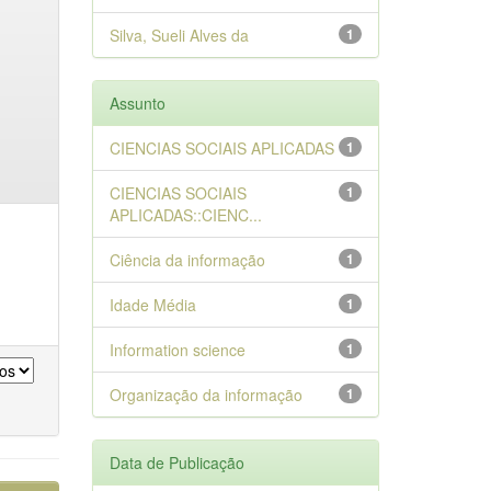
Silva, Sueli Alves da
1
Assunto
CIENCIAS SOCIAIS APLICADAS
1
CIENCIAS SOCIAIS
1
APLICADAS::CIENC...
Ciência da informação
1
Idade Média
1
Information science
1
Organização da informação
1
Data de Publicação