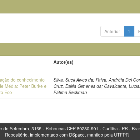
Anterior
1
Autor(es)
ação do conhecimento
Silva, Sueli Alves da; Paiva, Andréia Del Co
de Média: Peter Burke e
Cruz, Dalila Gimenes da; Cavalcante, Luci
to Eco
Fátima Beckman
tembro, 3165 - Rebouças CEP 80230-901 - Curitiba 
Repositório, implementado com DSpace, mantido pela UTFPR