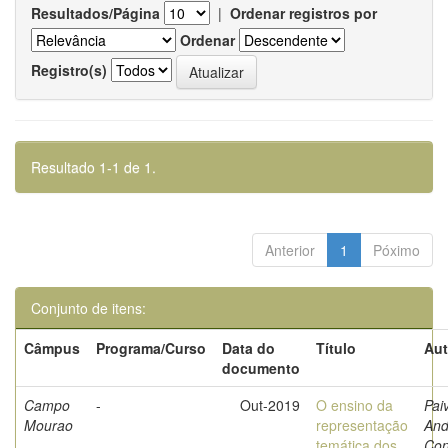
Resultados/Página
|
Ordenar registros por
Ordenar
Registro(s)
Resultado 1-1 de 1.
Anterior
1
Póximo
Conjunto de itens:
Câmpus
Programa/Curso
Data do
Título
Aut
documento
Campo
-
Out-2019
O ensino da
Pai
Mourao
representação
And
temática dos
Con