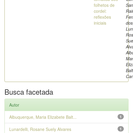
folhetos de
San
cordel:
Ra
reflexões
Fer
iniciais
dos
Luna
Ro
Sue
Alv
Alb
Mar
Eli
Bal
Car
Busca facetada
Autor
Albuquerque, Maria Elizabete Balt...
1
Lunardelli, Rosane Suely Alvares
1