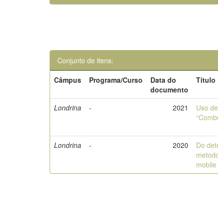
Conjunto de itens:
Câmpus
Programa/Curso
Data do
Título
documento
Londrina
-
2021
Uso de
“Combu
Londrina
-
2020
Do det
metodo
mobile