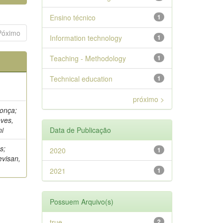
Ensino técnico
1
Póximo
Information technology
1
Teaching - Methodology
1
Technical education
1
próximo >
onça;
eves,
i
Data de Publicação
s;
2020
1
evisan,
2021
1
Possuem Arquivo(s)
true
2