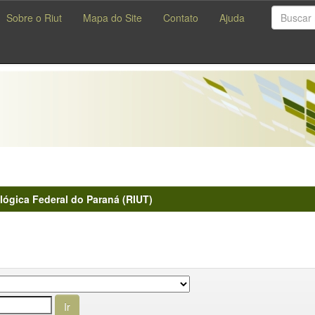
Sobre o Riut
Mapa do Site
Contato
Ajuda
lógica Federal do Paraná (RIUT)