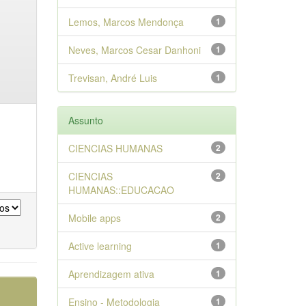
Lemos, Marcos Mendonça
1
Neves, Marcos Cesar Danhoni
1
Trevisan, André Luis
1
Assunto
CIENCIAS HUMANAS
2
CIENCIAS
2
HUMANAS::EDUCACAO
Mobile apps
2
Active learning
1
Aprendizagem ativa
1
Ensino - Metodologia
1