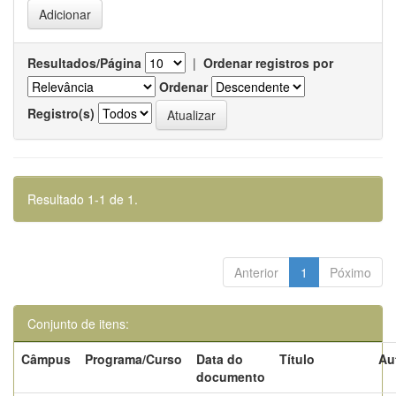
Resultados/Página
|
Ordenar registros por
Ordenar
Registro(s)
Resultado 1-1 de 1.
Anterior
1
Póximo
Conjunto de itens:
Câmpus
Programa/Curso
Data do
Título
Au
documento