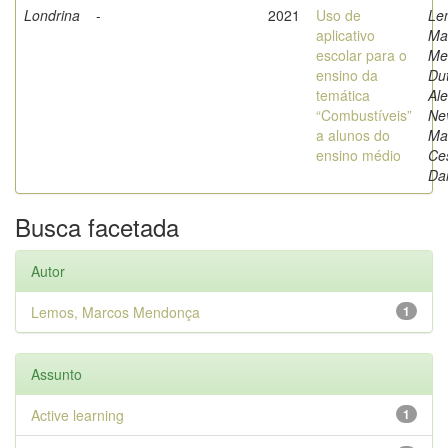
Londrina
-
2021
Uso de
Le
aplicativo
Ma
escolar para o
Me
ensino da
Dut
temática
Al
“Combustíveis”
Ne
a alunos do
Ma
ensino médio
Ce
Da
Busca facetada
Autor
Lemos, Marcos Mendonça
1
Assunto
Active learning
1