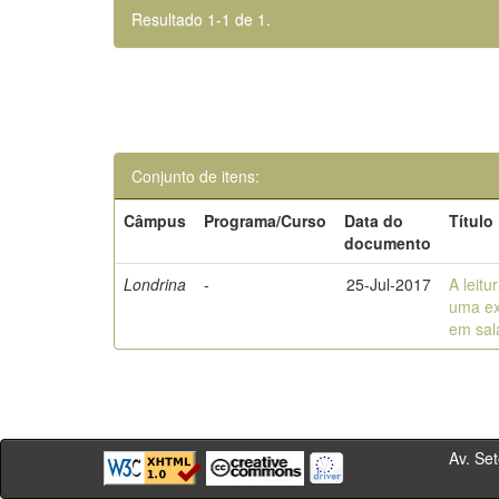
Resultado 1-1 de 1.
Conjunto de itens:
Câmpus
Programa/Curso
Data do
Título
documento
Londrina
-
25-Jul-2017
A leitu
uma ex
em sal
Av. Sete de Se