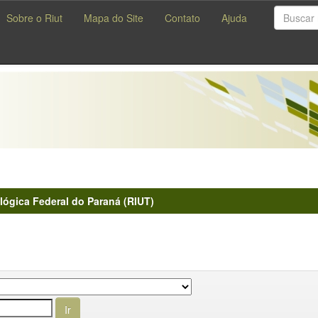
Sobre o Riut
Mapa do Site
Contato
Ajuda
lógica Federal do Paraná (RIUT)