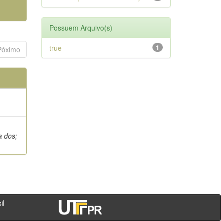
Possuem Arquivo(s)
true
1
Póximo
a dos;
- PR - Brasil