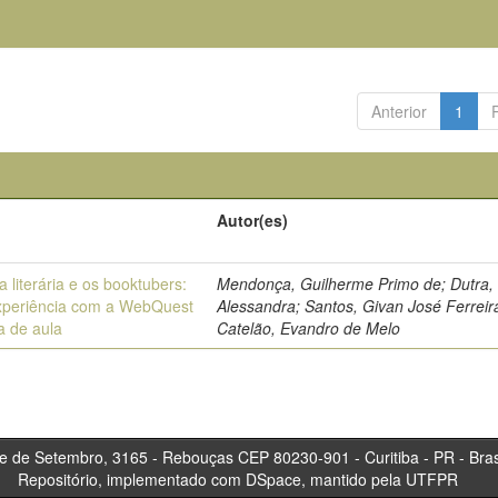
Anterior
1
Autor(es)
ra literária e os booktubers:
Mendonça, Guilherme Primo de; Dutra,
periência com a WebQuest
Alessandra; Santos, Givan José Ferreir
a de aula
Catelão, Evandro de Melo
tembro, 3165 - Rebouças CEP 80230-901 - Curitiba 
Repositório, implementado com DSpace, mantido pela UTFPR