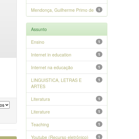
Mendonça, Guilherme Primo de
1
Assunto
Ensino
1
Internet in education
1
Internet na educação
1
LINGUISTICA, LETRAS E
1
ARTES
Literatura
1
Literature
1
Teaching
1
Youtube (Recurso eletrônico)
1