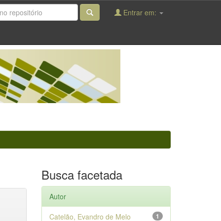
Entrar em:
Busca facetada
Autor
Catelão, Evandro de Melo
1