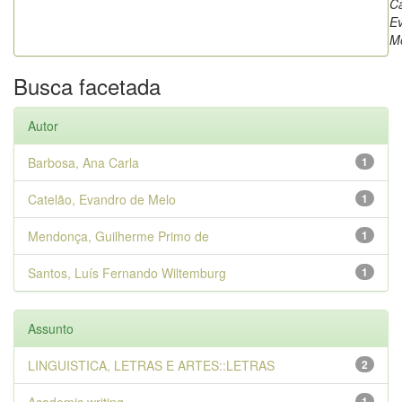
Ca
E
M
Busca facetada
Autor
Barbosa, Ana Carla
1
Catelão, Evandro de Melo
1
Mendonça, Guilherme Primo de
1
Santos, Luís Fernando Wiltemburg
1
Assunto
LINGUISTICA, LETRAS E ARTES::LETRAS
2
1