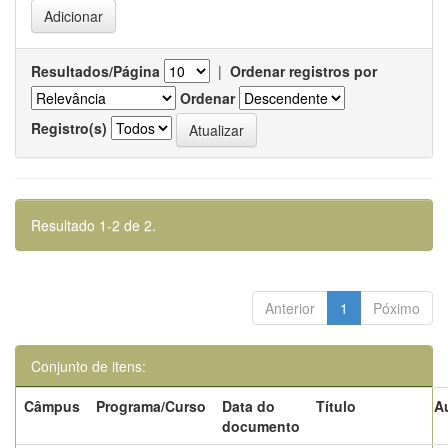
Resultados/Página
|
Ordenar registros por
Ordenar
Registro(s)
Resultado 1-2 de 2.
Anterior
1
Póximo
Conjunto de itens:
Câmpus
Programa/Curso
Data do
Título
A
documento