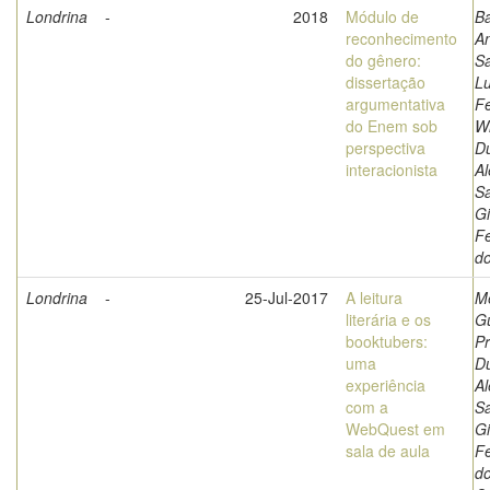
Londrina
-
2018
Módulo de
B
reconhecimento
An
do gênero:
Sa
dissertação
Lu
argumentativa
F
do Enem sob
Wi
perspectiva
Du
interacionista
Al
Sa
G
Fe
d
Londrina
-
25-Jul-2017
A leitura
M
literária e os
G
booktubers:
Pr
uma
Du
experiência
Al
com a
Sa
WebQuest em
G
sala de aula
Fe
do