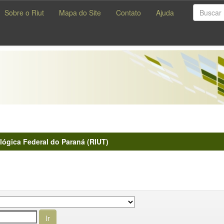
Sobre o Riut
Mapa do Site
Contato
Ajuda
lógica Federal do Paraná (RIUT)