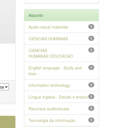
Assunto
Audio-visual materials
1
CIENCIAS HUMANAS
1
CIENCIAS
1
HUMANAS::EDUCACAO
English language - Study and
1
teac...
Information technology
1
Língua inglesa - Estudo e ensino
1
Recursos audiovisuais
1
Tecnologia da informação
1