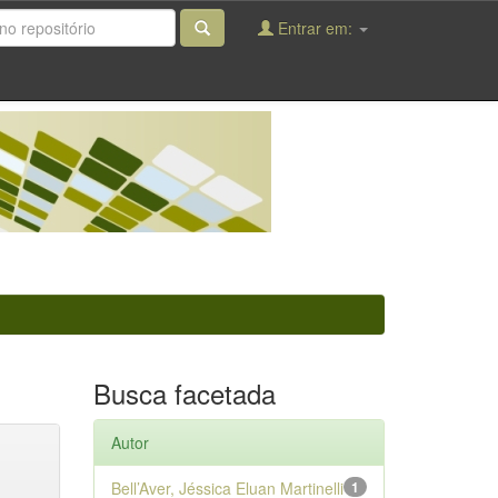
Entrar em:
Busca facetada
Autor
Bell’Aver, Jéssica Eluan Martinelli
1