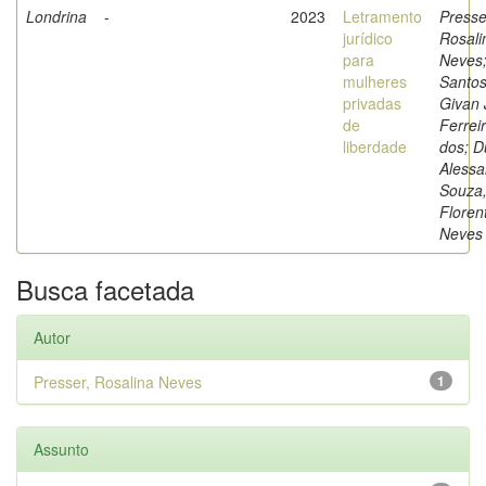
Londrina
-
2023
Letramento
Presse
jurídico
Rosali
para
Neves
mulheres
Santos
privadas
Givan 
de
Ferrei
liberdade
dos; D
Alessa
Souza
Floren
Neves
Busca facetada
Autor
Presser, Rosalina Neves
1
Assunto