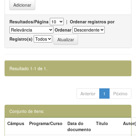
Resultados/Página
|
Ordenar registros por
Ordenar
Registro(s)
Resultado 1-1 de 1.
Anterior
1
Póximo
Conjunto de itens:
Câmpus
Programa/Curso
Data do
Título
Autor(
documento