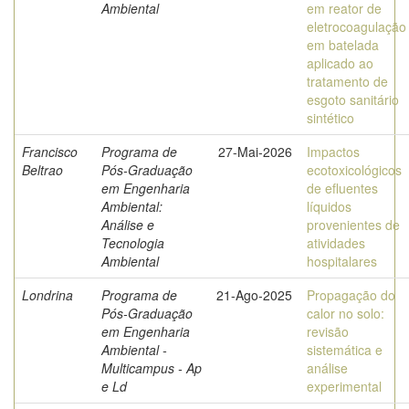
Ambiental
em reator de
eletrocoagulação
em batelada
aplicado ao
tratamento de
esgoto sanitário
sintético
Francisco
Programa de
27-Mai-2026
Impactos
Beltrao
Pós-Graduação
ecotoxicológicos
em Engenharia
de efluentes
Ambiental:
líquidos
Análise e
provenientes de
Tecnologia
atividades
Ambiental
hospitalares
Londrina
Programa de
21-Ago-2025
Propagação do
Pós-Graduação
calor no solo:
em Engenharia
revisão
Ambiental -
sistemática e
Multicampus - Ap
análise
e Ld
experimental