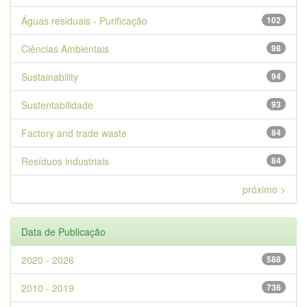
Águas residuais - Purificação
102
Ciências Ambientais
98
Sustainability
94
Sustentabilidade
93
Factory and trade waste
84
Resíduos industriais
84
próximo >
Data de Publicação
2020 - 2026
588
2010 - 2019
736