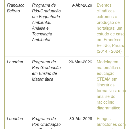
Francisco
Programa de
9-Abr-2026
Eventos
Beltrao
Pós-Graduação
climáticos
em Engenharia
extremos e
Ambiental:
produção de
Análise e
hortaliças: um
Tecnologia
estudo de caso
Ambiental
em Francisco
Beltrão, Paraná
(2014 - 2024)
Londrina
Programa de
20-Mar-2026
Modelagem
Pós-Graduação
matemática e
em Ensino de
educação
Matemática
STEAM em
itinerários
formativos: uma
análise do
raciocínio
diagramático
Londrina
Programa de
30-Abr-2026
Fungos
Pós-Graduação
autóctones com