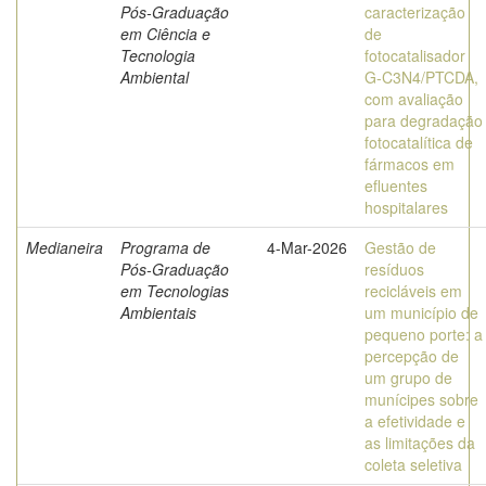
Pós-Graduação
caracterização
em Ciência e
de
Tecnologia
fotocatalisador
Ambiental
G-C3N4/PTCDA,
com avaliação
para degradação
fotocatalítica de
fármacos em
efluentes
hospitalares
Medianeira
Programa de
4-Mar-2026
Gestão de
Pós-Graduação
resíduos
em Tecnologias
recicláveis em
Ambientais
um município de
pequeno porte: a
percepção de
um grupo de
munícipes sobre
a efetividade e
as limitações da
coleta seletiva