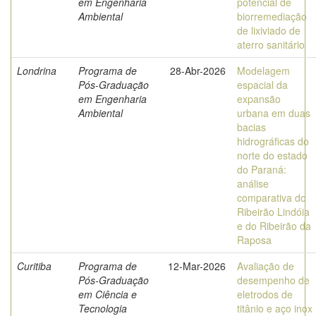
em Engenharia
potencial de
Ambiental
biorremediação
de lixiviado de
aterro sanitário
Londrina
Programa de
28-Abr-2026
Modelagem
Pós-Graduação
espacial da
em Engenharia
expansão
Ambiental
urbana em duas
bacias
hidrográficas do
norte do estado
do Paraná:
análise
comparativa do
Ribeirão Lindóia
e do Ribeirão da
Raposa
Curitiba
Programa de
12-Mar-2026
Avaliação de
Pós-Graduação
desempenho de
em Ciência e
eletrodos de
Tecnologia
titânio e aço inox