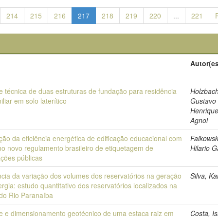
214
215
216
217
218
219
220
...
221
o
Autor(e
e técnica de duas estruturas de fundação para residência
Holzbach
iliar em solo laterítico
Gustavo
Henrique
Agnol
ção da eficiência energética de edificação educacional com
Falkowsk
no novo regulamento brasileiro de etiquetagem de
Hilario G
ações públicas
ncia da variação dos volumes dos reservatórios na geração
Silva, Ka
rgia: estudo quantitativo dos reservatórios localizados na
 do Rio Paranaíba
se e dimensionamento geotécnico de uma estaca raiz em
Costa, I