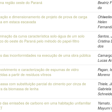
 na região oeste do Paraná
Beatriz 
da
ração e dimensionamento de projeto de prova de carga
Ohlweiler
ica em estaca escavada
Helen
Fernand
minação da curva característica solo-água de um solo
Santos, J
tico do oeste do Paraná pelo método do papel-filtro
Cristina 
dos
s das inconformidades na execução de uma obra pública
Camargo
Lucas An
volvimento e caracterização de espumas de vidro
Pagan, I
idas a partir de resíduos vítreos
Moreno
ssa com substituição parcial do cimento por cinza de
Thiele, J
ira da biomassa de lenha
Gabriela
Schneid
se das emissões de carbono em uma habitação unifamiliar
Yamato,
LT
Mayumi 