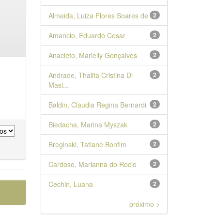
Almeida, Luiza Flores Soares de
2
Amancio, Eduardo Cesar
2
Anacleto, Marielly Gonçalves
2
Andrade, Thalita Cristina Di
2
Masi...
Baldin, Claudia Regina Bernardi
2
Biedacha, Marina Myszak
2
Breginski, Tatiane Bonfim
2
Cardoso, Marianna do Rocio
2
Cechin, Luana
2
próximo >