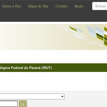
Sobre o Riut
Mapa do Site
Contato
Ajuda
lógica Federal do Paraná (RIUT)