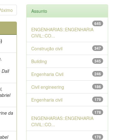
Póximo
Assunto
645
ENGENHARIAS::ENGENHARIA
CIVIL::CO...
s)
Construção civil
347
,
Building
345
 Dall
Engenharia Civil
246
Civil engineering
186
i,
abriel
Engenharia civil
179
178
rine da
ENGENHARIAS::ENGENHARIA
CIVIL::CO...
sabel
178