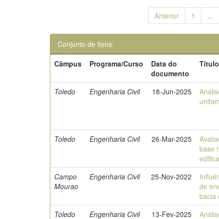
Anterior
1
...
Conjunto de itens:
Câmpus
Programa/Curso
Data do
Títul
documento
Toledo
Engenharia Civil
18-Jun-2025
Anális
unifam
Toledo
Engenharia Civil
26-Mar-2025
Avalia
base 
edific
Campo
Engenharia Civil
25-Nov-2022
Influê
Mourao
de ene
bacia
Toledo
Engenharia Civil
13-Fev-2025
Análi