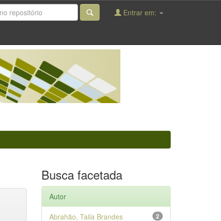
Entrar em:
Busca facetada
Autor
Abrahão, Taila Brandes
2