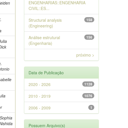
ENGENHARIAS::ENGENHARIA
Feiden
CIVIL::ES...
,
Structural analysis
158
(Engineering)
a
Análise estrutural
156
ulia
(Engenharia)
Dick
próximo >
,
tonio
Data de Publicação
sabelle
2020 - 2026
1128
ulia
2010 - 2019
1076
er
2006 - 2009
1
 Sophia
Nishida
Possuem Arquivo(s)