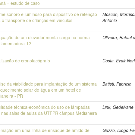
aná – estudo de caso
me sonoro e luminoso para dispositivo de retenção
Moscon, Morriso
 o transporte de crianças em veículos
Antonio
quação de um elevador monta-carga na norma
Oliveira, Rafael 
ulamentadora-12
lização de cronotacógrafo
Costa, Evair Ner
ise da viabilidade para implantação de um sistema
Batisti, Fabricio
aquecimento solar de água em um hotel de
ianeira - PR
bilidade técnica-econômica do uso de lâmpadas
Link, Gedelvane
 nas salas de aulas da UTFPR câmpus Medianeira
omação em uma linha de ensaque de amido de
Guzzo, Diogo Fe