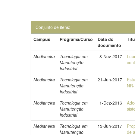
Conjunto de itens:
Câmpus
Programa/Curso
Data do
Títu
documento
Medianeira
Tecnologia em
8-Nov-2017
Lubr
Manutenção
cont
Industrial
Medianeira
Tecnologia em
21-Jun-2017
Estu
Manutenção
NR-
Industrial
Medianeira
Tecnologia em
1-Dez-2016
Adeq
Manutenção
sis
Industrial
Medianeira
Tecnologia em
13-Jun-2017
Pro
Manutenção
de a