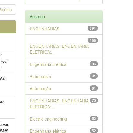
Póximo
Assunto
ENGENHARIAS
391
155
ENGENHARIAS::ENGENHARIA
ELETRICA:...
l
esar
Engenharia Elétrica
86
e
Automation
81
ike
Automação
81
ENGENHARIAS::ENGENHARIA
70
de
ELETRICA:...
Electric engineering
52
Jose;
fael
Engenharia elétrica
52