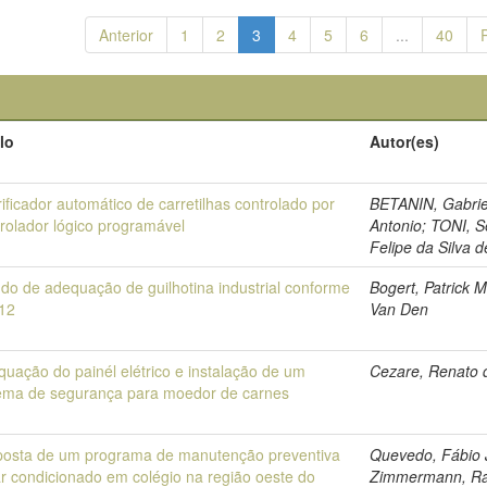
Anterior
1
2
3
4
5
6
...
40
lo
Autor(es)
ificador automático de carretilhas controlado por
BETANIN, Gabrie
rolador lógico programável
Antonio; TONI, S
Felipe da Silva d
do de adequação de guilhotina industrial conforme
Bogert, Patrick M
12
Van Den
uação do painél elétrico e instalação de um
Cezare, Renato 
tema de segurança para moedor de carnes
posta de um programa de manutenção preventiva
Quevedo, Fábio 
r condicionado em colégio na região oeste do
Zimmermann, Ra