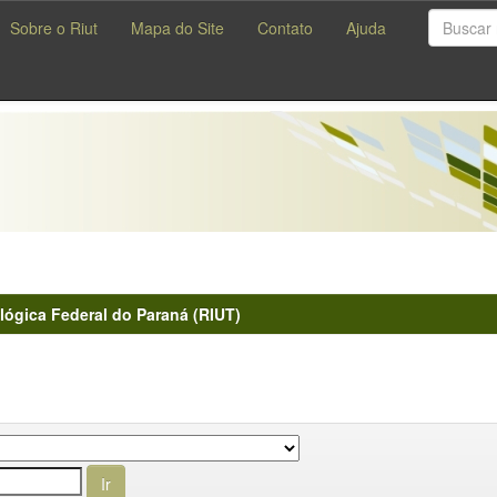
Sobre o Riut
Mapa do Site
Contato
Ajuda
lógica Federal do Paraná (RIUT)