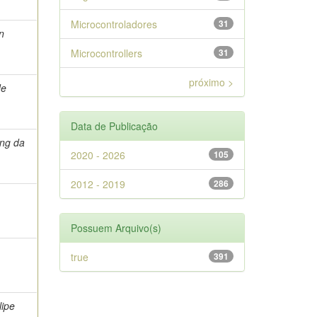
Microcontroladores
31
n
Microcontrollers
31
próximo >
de
Data de Publicação
ing da
2020 - 2026
105
2012 - 2019
286
Possuem Arquivo(s)
true
391
lipe