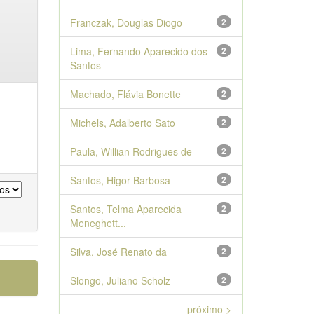
Franczak, Douglas Diogo
2
Lima, Fernando Aparecido dos
2
Santos
Machado, Flávia Bonette
2
Michels, Adalberto Sato
2
Paula, Willian Rodrigues de
2
Santos, Higor Barbosa
2
Santos, Telma Aparecida
2
Meneghett...
Silva, José Renato da
2
Slongo, Juliano Scholz
2
próximo >