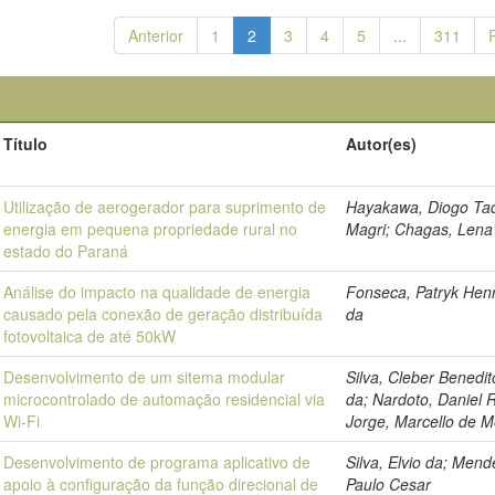
Anterior
1
2
3
4
5
...
311
Título
Autor(es)
Utilização de aerogerador para suprimento de
Hayakawa, Diogo Ta
energia em pequena propriedade rural no
Magri; Chagas, Lena
estado do Paraná
Análise do impacto na qualidade de energia
Fonseca, Patryk Hen
causado pela conexão de geração distribuída
da
fotovoltaica de até 50kW
Desenvolvimento de um sitema modular
Silva, Cleber Benedit
microcontrolado de automação residencial via
da; Nardoto, Daniel R
Wi-Fi
Jorge, Marcello de M
Desenvolvimento de programa aplicativo de
Silva, Elvio da; Mend
apoio à configuração da função direcional de
Paulo Cesar