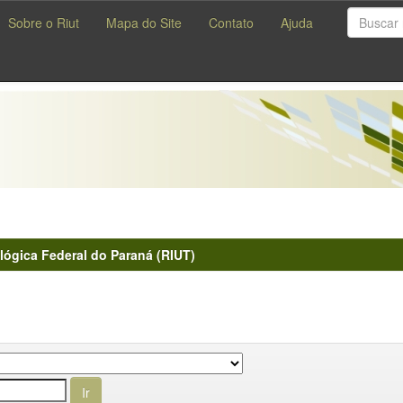
Sobre o Riut
Mapa do Site
Contato
Ajuda
lógica Federal do Paraná (RIUT)