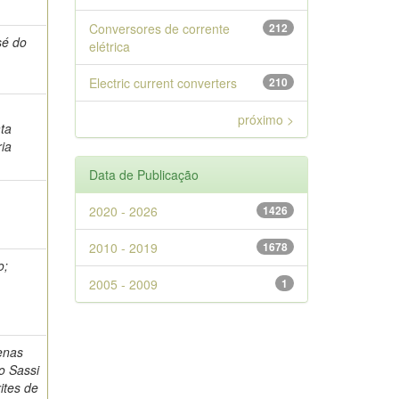
Conversores de corrente
212
sé do
elétrica
Electric current converters
210
próximo >
ta
ria
Data de Publicação
2020 - 2026
1426
2010 - 2019
1678
o;
2005 - 2009
1
enas
o Sassi
ites de