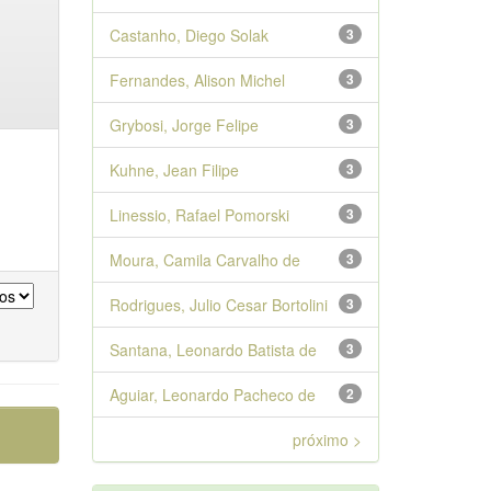
Castanho, Diego Solak
3
Fernandes, Alison Michel
3
Grybosi, Jorge Felipe
3
Kuhne, Jean Filipe
3
Linessio, Rafael Pomorski
3
Moura, Camila Carvalho de
3
Rodrigues, Julio Cesar Bortolini
3
Santana, Leonardo Batista de
3
Aguiar, Leonardo Pacheco de
2
próximo >