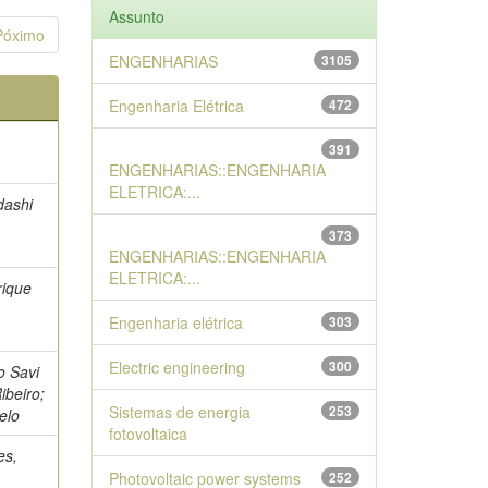
Assunto
Póximo
ENGENHARIAS
3105
Engenharia Elétrica
472
391
ENGENHARIAS::ENGENHARIA
ELETRICA:...
dashi
373
ENGENHARIAS::ENGENHARIA
ELETRICA:...
rique
Engenharia elétrica
303
Electric engineering
300
o Savi
ibeiro;
Sistemas de energia
253
elo
fotovoltaica
es,
Photovoltaic power systems
252