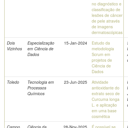
no diagnóstico e
classificação de
lesões de câncer
de pele através
de imagens
dermatoscópicas
Dois
Especialização
15-Jan-2024
Estudo da
Vizinhos
em Ciência de
metodologia
Dados
Scrum em
projetos de
Ciência de
Dados
Toledo
Tecnologia em
23-Jun-2025
Atividade
Processos
antioxidante do
Químicos
extrato seco de
Curcuma longa
L. e aplicação
em uma base
cosmética
Campo
Ciência da
28-Nov-2025
É possível se