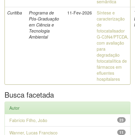
semântica
Curitiba
Programa de
11-Fev-2026
Síntese e
Pós-Graduação
caracterização
em Ciência e
de
Tecnologia
fotocatalisador
Ambiental
G-C3N4/PTCDA,
com avaliação
para
degradação
fotocatalítica de
fármacos em
efluentes
hospitalares
Busca facetada
Autor
Fabrício Filho, João
23
Wanner, Lucas Francisco
11