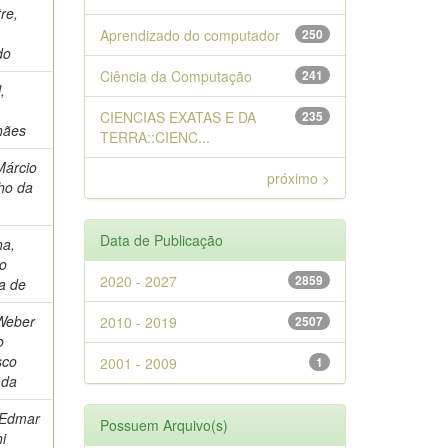
re,
Aprendizado do computador
250
do
Ciência da Computação
241
,
o
CIENCIAS EXATAS E DA
235
hães
TERRA::CIENC...
Márcio
próximo >
ho da
Data de Publicação
ha,
o
2020 - 2027
2859
a de
 Weber
2010 - 2019
2507
o
sco
2001 - 2009
1
 da
 Edmar
Possuem Arquivo(s)
i