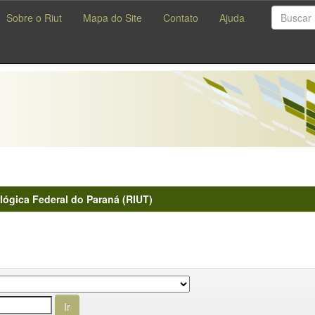
Sobre o Riut
Mapa do Site
Contato
Ajuda
lógica Federal do Paraná (RIUT)