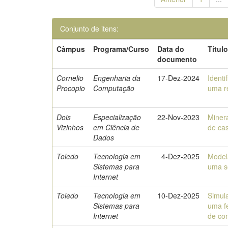
Conjunto de itens:
Câmpus
Programa/Curso
Data do
Títul
documento
Cornelio
Engenharia da
17-Dez-2024
Identi
Procopio
Computação
uma r
Dois
Especialização
22-Nov-2023
Miner
Vizinhos
em Ciência de
de ca
Dados
Toledo
Tecnologia em
4-Dez-2025
Model
Sistemas para
uma s
Internet
Toledo
Tecnologia em
10-Dez-2025
Simul
Sistemas para
uma f
Internet
de co