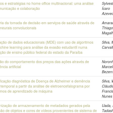
os e estratégias no home office multinacional: uma análise
Sylvest
municação e colaboração
Ícaro
Azeve
ria da tomada de decisão em serviços de saúde através de
Amaral
neurais convolucionais
Thiag
Magal
ação de dados educacionais (MDE) com uso de algoritmos
Silva, 
chine learning para análise da evasão estudantil numa
Carval
uição de ensino público federal do estado da Paraíba
são do comportamento dos preços das ações através de
Noron
ência artificial
Marcel
Bezerr
ificação diagnóstica de Doença de Alzheimer e demência
Silva,
-temporal a partir da análise de eletroencefalograma por
Cláudi
itmos de aprendizado de máquina
Franci
Nunes
nização de armazenamento de metadados gerados pela
Uada,
ão de objetos e cores de vídeos provenientes de sistema de
Tadash