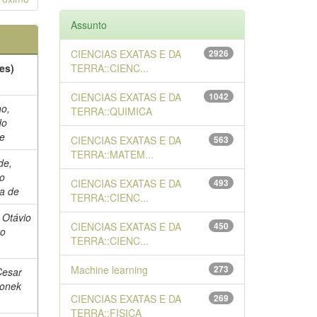
Assunto
CIENCIAS EXATAS E DA
2926
es)
TERRA::CIENC...
CIENCIAS EXATAS E DA
1042
o,
TERRA::QUIMICA
do
e
CIENCIAS EXATAS E DA
563
TERRA::MATEM...
de,
o
CIENCIAS EXATAS E DA
493
a de
TERRA::CIENC...
 Otávio
CIENCIAS EXATAS E DA
450
to
TERRA::CIENC...
Machine learning
273
Cesar
ionek
CIENCIAS EXATAS E DA
269
TERRA::FISICA