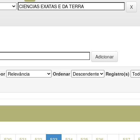
por
Ordenar
Registro(s)
520
521
522
523
524
525
526
...
537