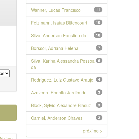
Wanner, Lucas Francisco
11
Felzmann, Isaías Bittencourt
10
Silva, Anderson Faustino da
10
Borssoi, Adriana Helena
7
Silva, Karina Alessandra Pessoa
6
da
Rodriguez, Luiz Gustavo Araujo
4
Azevedo, Rodolfo Jardim de
3
Block, Sylvio Alexandre Biasuz
3
Carniel, Anderson Chaves
3
próximo >
Póximo