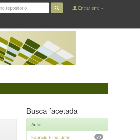
Entrar em:
Busca facetada
Autor
Fabrício Filho, João
23