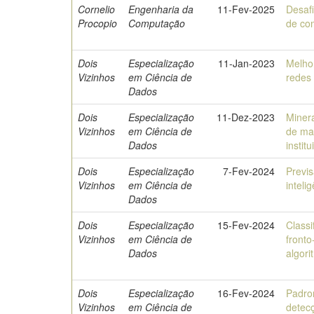
Cornelio
Engenharia da
11-Fev-2025
Desafi
Procopio
Computação
de co
Dois
Especialização
11-Jan-2023
Melho
Vizinhos
em Ciência de
redes 
Dados
Dois
Especialização
11-Dez-2023
Miner
Vizinhos
em Ciência de
de ma
Dados
instit
Dois
Especialização
7-Fev-2024
Previ
Vizinhos
em Ciência de
intelig
Dados
Dois
Especialização
15-Fev-2024
Class
Vizinhos
em Ciência de
fronto
Dados
algor
Dois
Especialização
16-Fev-2024
Padro
Vizinhos
em Ciência de
detecç