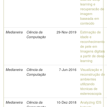
learning e
recuperacão de
imagem
baseada em
conteúdo
Medianeira
Ciência da
29-Nov-2019
Estimação de
Computação
idade e
reconhecimento
de pele em
Imagens digitais
a partir de deep
learning
Medianeira
Ciência da
7-Jun-2016
Visualização e
Computação
reconstrução de
ambientes
utilizando
técnicas de
estereoscopia
Medianeira
Ciência da
10-Dez-2018
Analyzing IDS