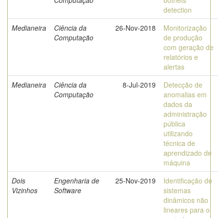
Computação
botnets
detection
Medianeira
Ciência da
26-Nov-2018
Monitorização
Computação
de produção
com geração de
relatórios e
alertas
Medianeira
Ciência da
8-Jul-2019
Detecção de
Computação
anomalias em
dados da
administração
pública
utilizando
técnica de
aprendizado de
máquina
Dois
Engenharia de
25-Nov-2019
Identificação de
Vizinhos
Software
sistemas
dinâmicos não
lineares para o