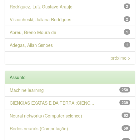
Rodriguez, Luiz Gustavo Araujo
2
Viscenheski, Juliana Rodrigues
2
Abreu, Breno Moura de
1
Adegas, Allan Simões
1
próximo >
Assunto
Machine learning
250
CIENCIAS EXATAS E DA TERRA::CIENC...
239
Neural networks (Computer science)
62
Redes neurais (Computação)
59