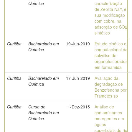
Química
caracterização
de Zeólita NaY, e
sua modificação
com cobre, na
adsorção de SO2
sintético
Curitiba
Bacharelado em
19-Jun-2019
Estudo cinético e
Química
computacional da
solvólise de
organofosforados
em formamida
Curitiba
Bacharelado em
17-Jun-2019
Avaliação da
Química
degradação de
Benzofenona por
Trametes sp
Curitiba
Curso de
1-Dez-2015
Análise de
Bacharelado em
contaminantes
Química
emergentes em
águas
superficiais do rio