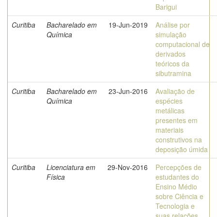
Barigui
Curitiba
Bacharelado em
19-Jun-2019
Análise por
Química
simulação
computacional de
derivados
teóricos da
sibutramina
Curitiba
Bacharelado em
23-Jun-2016
Avaliação de
Química
espécies
metálicas
presentes em
materiais
construtivos na
deposição úmida
Curitiba
Licenciatura em
29-Nov-2016
Percepções de
Física
estudantes do
Ensino Médio
sobre Ciência e
Tecnologia e
suas relações