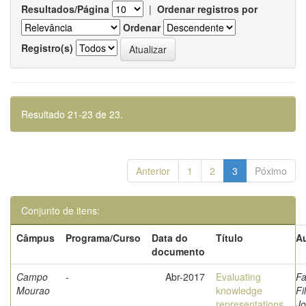
Resultados/Página
|
Ordenar registros por
Ordenar
Registro(s)
Resultado 21-23 de 23.
Anterior
1
2
3
Póximo
Conjunto de itens:
Câmpus
Programa/Curso
Data do
Título
Au
documento
Campo
-
Abr-2017
Evaluating
Fa
Mourao
knowledge
Fi
representations
Jo