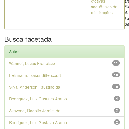
efetivas
Da
sequências de
Si
otimizações
A
Fa
d
Busca facetada
Autor
Wanner, Lucas Francisco
11
Felzmann, Isaías Bittencourt
10
Silva, Anderson Faustino da
10
Rodriguez, Luiz Gustavo Araujo
4
Azevedo, Rodolfo Jardim de
3
Rodriguez, Luis Gustavo Araujo
2