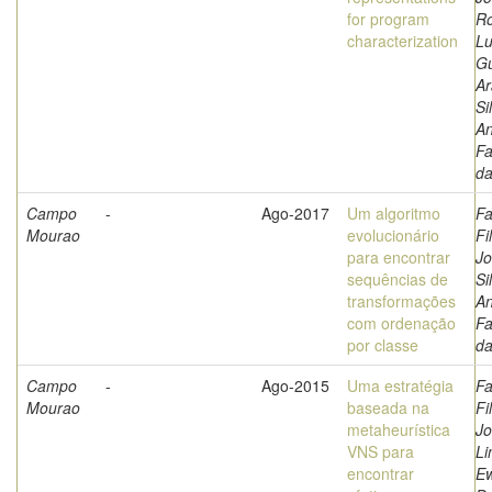
for program
Ro
characterization
Lu
G
Ar
Si
A
Fa
d
Campo
-
Ago-2017
Um algoritmo
Fa
Mourao
evolucionário
Fi
para encontrar
Jo
sequências de
Si
transformações
A
com ordenação
Fa
por classe
d
Campo
-
Ago-2015
Uma estratégia
Fa
Mourao
baseada na
Fi
metaheurística
Jo
VNS para
Li
encontrar
Ew